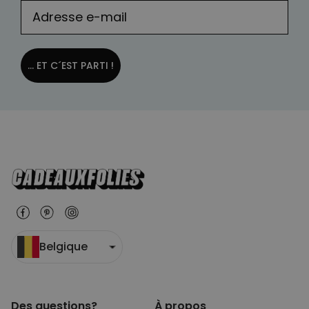
... ET C´EST PARTI !
Belgique
Des questions?
À propos