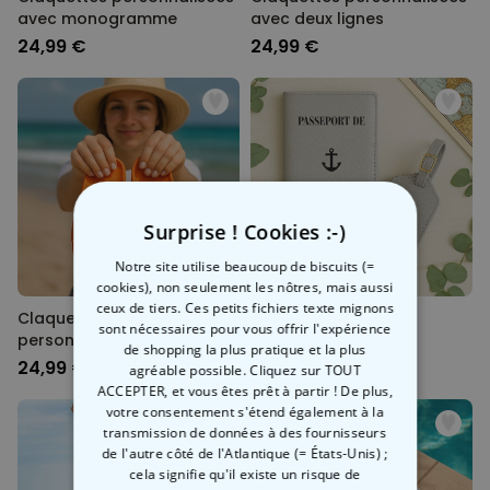
avec monogramme
avec deux lignes
24,99 €
24,99 €
Surprise ! Cookies :-)
Notre site utilise beaucoup de biscuits (=
cookies), non seulement les nôtres, mais aussi
ceux de tiers. Ces petits fichiers texte mignons
Claquettes Aperol
Porte-passeport et
sont nécessaires pour vous offrir l'expérience
personnalisées avec année
étiquette de valise
de shopping la plus pratique et la plus
personnalisés avec
24,99 €
14,99 €
agréable possible. Cliquez sur TOUT
symbole et texte
ACCEPTER, et vous êtes prêt à partir ! De plus,
votre consentement s'étend également à la
transmission de données à des fournisseurs
de l'autre côté de l'Atlantique (= États-Unis) ;
cela signifie qu'il existe un risque de