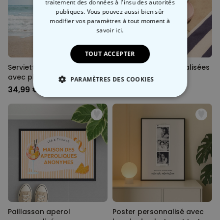
traitement des données à l'insu des autorités
publiques. Vous pouvez aussi bien sûr
modifier vos paramètres à tout moment
à
savoir ici.
TOUT ACCEPTER
Serviette personnalisée
Claquettes personnalisées
avec photo et texte
avec photo et texte
PARAMÈTRES DES COOKIES
34,99 €
24,99 €
STRICTEMENT NÉCESSAIRE
PERFORMANCE
COMMERCIALISATION
NON CLASSÉ
Paillasson aperol
Poster personnalisé avec