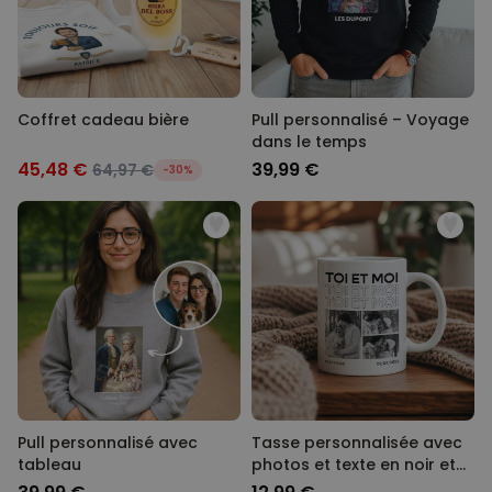
Coffret cadeau bière
Pull personnalisé – Voyage
dans le temps
45,48 €
39,99 €
64,97 €
-30%
Pull personnalisé avec
Tasse personnalisée avec
tableau
photos et texte en noir et
blanc