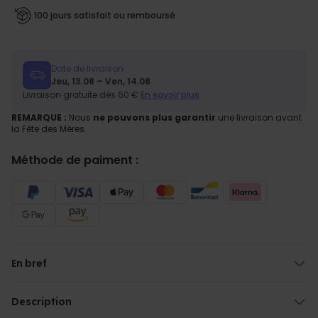
100 jours satisfait ou remboursé
Date de livraison
Jeu, 13.08 – Ven, 14.08
Livraison gratuite dès 60 €
En savoir plus
REMARQUE :
Nous
ne pouvons plus garantir
une livraison avant
la Fête des Mères.
Méthode de paiment :
En bref
Texte personnalisable
Avec poche kangourou
Description
Taille unique grand format
Plaid à capuche personnalisé Let’s Go Party