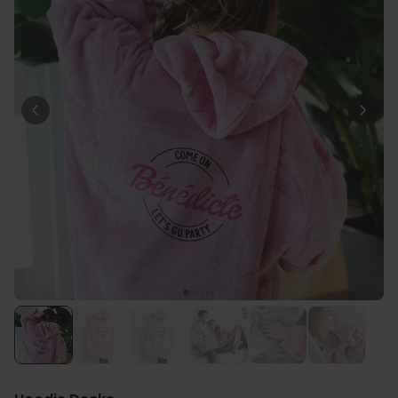
Personnalisable
Poster photo personnalisé
avec texte
plus de 400
exemplaires
29,99 €
vendus
Personnalisable
Chaussettes personnalisées
avec votre animal de
compagnie
plus de
14.000
exemplaires
19,99 €
vendus
Personnalisable
Tablier de cuisine
personnalisé Édition limitée
plus de 2.400
exemplaires
29,99 €
vendus