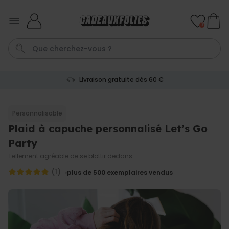
Skip to Content
0
Livraison gratuite dès 60 €
T-Shirt
Aperol
Photo Sur Plexiglas
Peignoir
Annivers
Personnalisable
Plaid à capuche personnalisé Let’s Go
Personnalisable
Verre à gin personnalisé avec
Party
texte
plus de 9.900
Tellement agréable de se blottir dedans.
exemplaires
19,99 €
vendus
(1)
plus de 500
exemplaires vendus
Personnalisable
Chaussettes personnalisées
visage
plus de
28.500
exemplaires
19,99 €
vendus