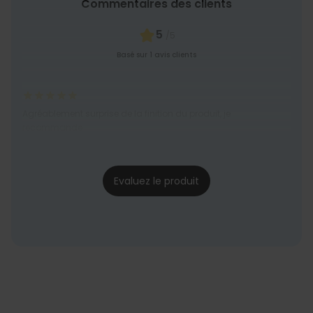
Commentaires des clients
NON CLASSÉ
5
/5
Basé sur 1 avis clients
Agréablement surprise de la finition du produit, je
recommande
Kathy
03/05/2024
Evaluez le produit