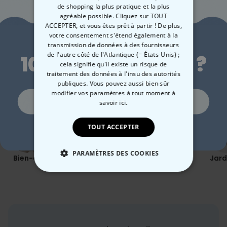
de shopping la plus pratique et la plus
agréable possible. Cliquez sur TOUT
ACCEPTER, et vous êtes prêt à partir ! De plus,
Envie de
votre consentement s'étend également à la
transmission de données à des fournisseurs
de l'autre côté de l'Atlantique (= États-Unis) ;
10 % de réduction ?
Catégorie concernée
cela signifie qu'il existe un risque de
Consultez nos autres catégories de cadeux insolites
traitement des données à l'insu des autorités
publiques. Vous pouvez aussi bien sûr
modifier vos paramètres à tout moment
à
Oui, volontiers !
savoir ici.
TOUT ACCEPTER
Non merci, je n'aime pas les réductions
PARAMÈTRES DES COOKIES
Bien-être
Plein air
Coquin
Jard
STRICTEMENT NÉCESSAIRE
PERFORMANCE
COMMERCIALISATION