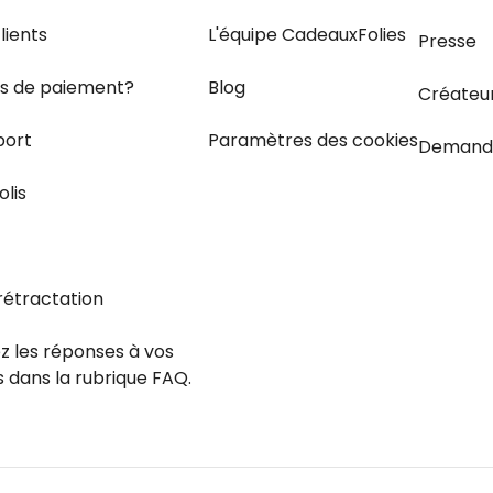
lients
L'équipe CadeauxFolies
Presse
s de paiement?
Blog
Créateu
port
Paramètres des cookies
Demand
olis
rétractation
z les réponses
à vos
s dans
la rubrique FAQ.