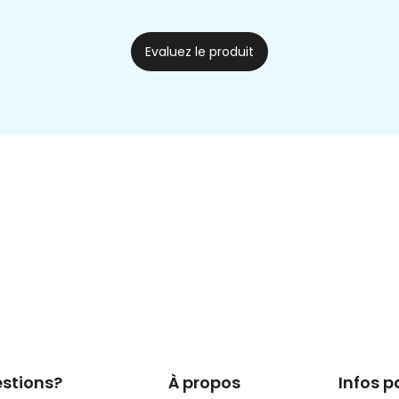
Evaluez le produit
stions?
À propos
Infos p