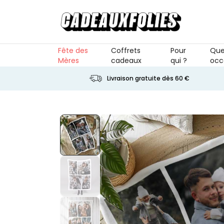
Skip to Content
Fête des
Coffrets
Pour
Que
Mères
cadeaux
qui ?
occ
Livraison gratuite dès 60 €