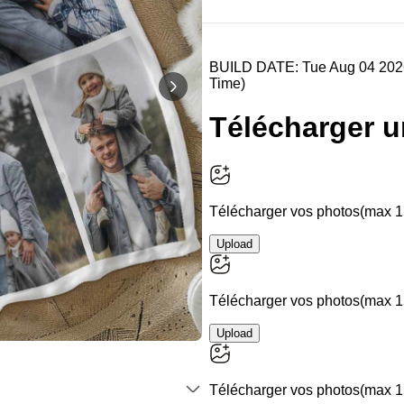
Personnalisable
Verre à gin personnalisé avec
texte
plus de
9.900
exemplaires
19,99 €
vendus
Personnalisable
Photo sur bois personnalisée -
Design Instagram
plus de
4.600
exemplaires
24,99 €
vendus
Personnalisable
Chaussettes personnalisées
visage
plus de
28.500
exemplaires
19,99 €
vendus