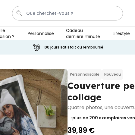
lle
Cadeau
Personnalisé
Lifestyle
asion ?
dernière minute
T-Shirt
Aperol
Photo Sur Plexiglas
Peignoir
V
100 jours satisfait ou remboursé
Personnalisable
Chaussettes personnalisées
avec votre animal de
Personnalisable
Nouveau
compagnie
plus de
Couverture pe
14.000
exemplaires
19,99 €
vendus
collage
Personnalisable
Quatre photos, une couvertu
Paillasson personnalisé avec
pictos et nom
plus de
plus de 200
exemplaires ve
2.200
exemplaires
34,99 €
vendus
39,99 €