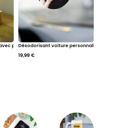
 avec photo
Désodorisant voiture personnalisé avec visage
Chaussettes
19,99 €
19,99 €
E