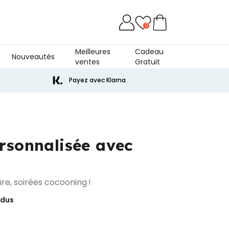
0
Meilleures
Cadeau
Nouveautés
ventes
Gratuit
erre
Payez avec Klarna
rsonnalisée avec
re, soirées cocooning !
ndus