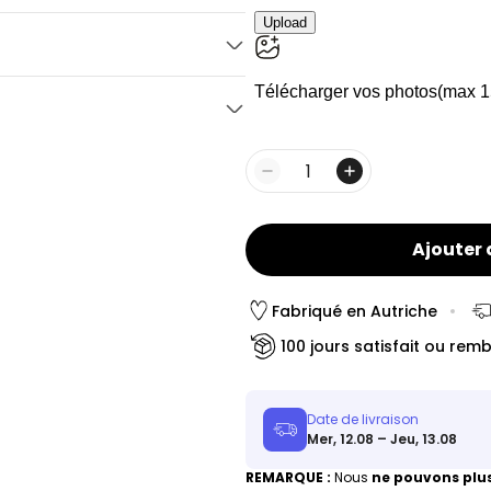
beaux souvenirs en mode
référées – qu’il s’agisse de
s ou de selfies déjantés
–
ne création unique, à votre
Quantité
cadeau, ou simplement
rsonnalisée sous forme de
ique
.
Ajouter 
transformer leur salon en galerie
!
Sélectionnez vos photos
 une superbe couverture
Fabriqué en Autriche
100 jours satisfait ou rem
Date de livraison
Mer, 12.08 – Jeu, 13.08
REMARQUE :
Nous
ne pouvons plus