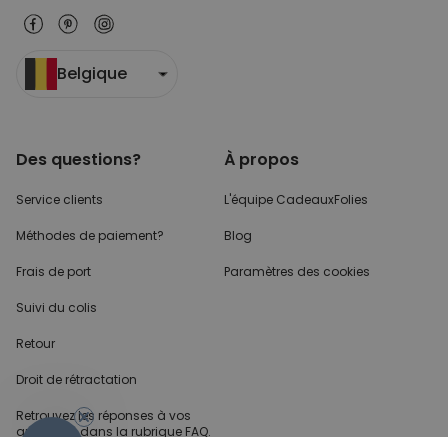
Belgique
Des questions?
À propos
Service clients
L'équipe CadeauxFolies
Méthodes de paiement?
Blog
Frais de port
Paramètres des cookies
Suivi du colis
Retour
Droit de rétractation
Retrouvez les réponses
à vos
questions dans
la rubrique FAQ.