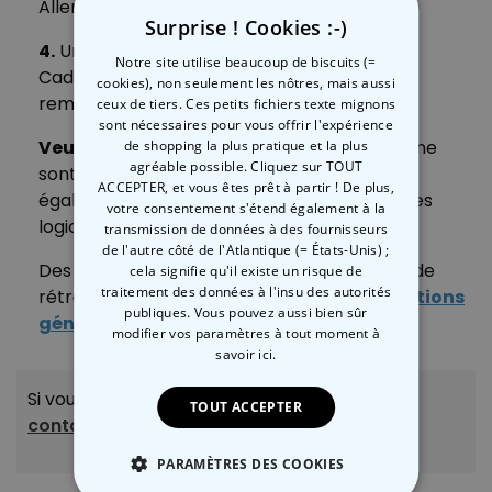
Allemagne/Germany
Surprise ! Cookies :-)
4.
Une fois votre colis réceptionné par
Notre site utilise beaucoup de biscuits (=
CadeauxFolies, votre commande sera
cookies), non seulement les nôtres, mais aussi
remboursée sous 10 jours.
ceux de tiers. Ces petits fichiers texte mignons
sont nécessaires pour vous offrir l'expérience
Veuillez noter
que les produits périssables ne
de shopping la plus pratique et la plus
agréable possible. Cliquez sur TOUT
sont pas remboursables. Cela s’applique
ACCEPTER, et vous êtes prêt à partir ! De plus,
également aux produits audio/vidéo et autres
votre consentement s'étend également à la
logiciels si vous avez descellé le produit.
transmission de données à des fournisseurs
de l'autre côté de l'Atlantique (= États-Unis) ;
Des informations plus détaillées sur le droit de
cela signifie qu'il existe un risque de
traitement des données à l'insu des autorités
rétractation, sont à trouver dans nos
conditions
publiques. Vous pouvez aussi bien sûr
générales de vente
.
modifier vos paramètres à tout moment
à
savoir ici.
Si vous souhaitez en savoir plus à ce sujet,
TOUT ACCEPTER
contactez-nous!
PARAMÈTRES DES COOKIES