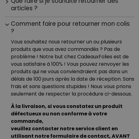
Que faire si je souhaite retourner des
articles ?
Personnalisable
Poster photo personnalisé
Pas de problème ! Pour plus de renseignements
avec texte
Comment faire pour retourner mon colis
sur les retours, les remboursements et le droit de
plus de 400
exemplaires
?
29,99 €
rétractation de 100 jours, veuillez consulter notre
vendus
page informative,
juste ici
.
Vous souhaitez nous retourner un ou plusieurs
Personnalisable
produits que vous avez commandés ? Pas de
Chaussettes personnalisées
problème ! Notre but chez CadeauxFolies est de
avec votre animal de
compagnie
Si vous souhaitez en savoir plus à ce sujet,
plus de
vous satisfaire à 100% ! Vous pouvez renvoyer les
14.000
contactez-nous!
exemplaires
produits qui ne vous conviendraient pas dans un
19,99 €
vendus
délais de 100 jours après la date de réception. Sans
frais et sans questions stupides ! Nous vous prions
Personnalisable
Tablier de cuisine
seulement de respecter la procédure ci-dessous.
personnalisé Édition limitée
plus de 2.400
exemplaires
À la livraison, si vous constatez un produit
29,99 €
vendus
défectueux ou non conforme à votre
commande,
veuillez contacter notre service client en
utilisant notre formulaire de contact, AVANT