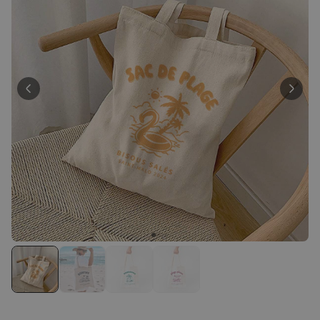
Personnalisable
Poster photo personnalisé
avec texte
plus de 400
exemplaires
29,99 €
vendus
Personnalisable
Chaussettes personnalisées
avec votre animal de
compagnie
plus de
14.000
exemplaires
19,99 €
vendus
Personnalisable
Tablier de cuisine
personnalisé Édition limitée
plus de 2.400
exemplaires
29,99 €
vendus