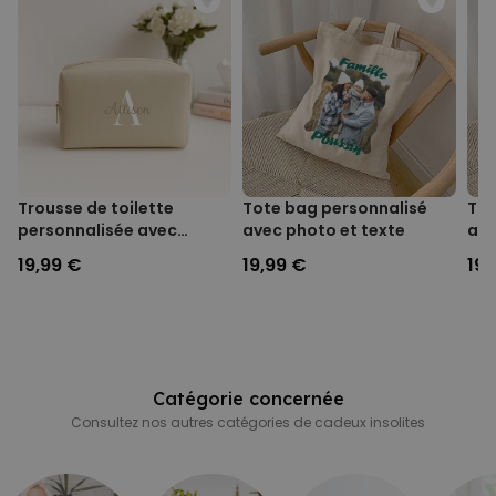
vacances. On a hâte d’y être, pas vous ?
Trousse de toilette
Tote bag personnalisé
Tot
personnalisée avec
avec photo et texte
ave
monogramme
19,99 €
19,99 €
19,
Catégorie concernée
Consultez nos autres catégories de cadeux insolites