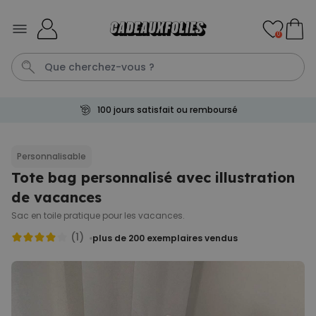
Skip to Content
0
100 jours satisfait ou remboursé
Mug
Photo Sur Plexiglas
Spritz
Peignoir
Anniversair
Personnalisable
Tote bag personnalisé avec illustration
Personnalisable
Verre à gin personnalisé avec
de vacances
texte
plus de 9.900
Sac en toile pratique pour les vacances.
exemplaires
19,99 €
vendus
(1)
plus de 200
exemplaires vendus
Personnalisable
Chaussettes personnalisées
visage
plus de
28.500
exemplaires
19,99 €
vendus