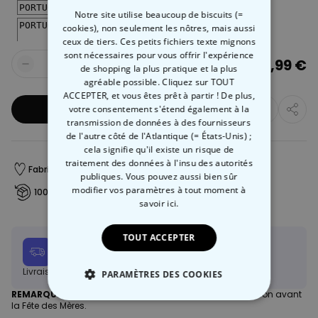
Notre site utilise beaucoup de biscuits (=
cookies), non seulement les nôtres, mais aussi
ceux de tiers. Ces petits fichiers texte mignons
sont nécessaires pour vous offrir l'expérience
19,99 €
de shopping la plus pratique et la plus
Quantité
agréable possible. Cliquez sur TOUT
ACCEPTER, et vous êtes prêt à partir ! De plus,
Ajouter au panier
votre consentement s'étend également à la
transmission de données à des fournisseurs
de l'autre côté de l'Atlantique (= États-Unis) ;
cela signifie qu'il existe un risque de
traitement des données à l'insu des autorités
Fabriqué en Autriche
Livraison rapide
publiques. Vous pouvez aussi bien sûr
modifier vos paramètres à tout moment
à
100 jours satisfait ou remboursé
savoir ici.
TOUT ACCEPTER
Date de livraison
Ven, 14.08 – Lun, 17.08
Livraison gratuite dès 60 €
En savoir plus
PARAMÈTRES DES COOKIES
REMARQUE :
Nous
ne pouvons plus garantir
une livraison avant
la Fête des Mères.
STRICTEMENT NÉCESSAIRE