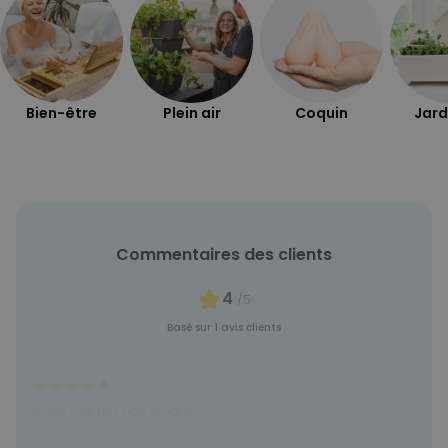
Bien-être
Plein air
Coquin
Jard
Commentaires des clients
4
/5
Basé sur 1 avis clients
Super jolie très bon produit
Tim