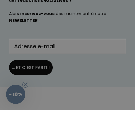
des
réductions exclusives
?
Alors
inscrivez-vous
dès maintenant à notre
NEWSLETTER
:
... ET C´EST PARTI !
- 10%