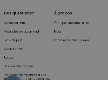
Des questions?
À propos
Service clients
L'équipe CadeauxFolies
Méthodes de paiement?
Blog
Frais de port
Paramètres des cookies
Suivi du colis
Retour
Droit de rétractation
Retrouvez les réponses
à vos
questions dans
la rubrique FAQ.
- 10%
Infos partenaires
Presse
Créateur de contenu
Demandes B2B