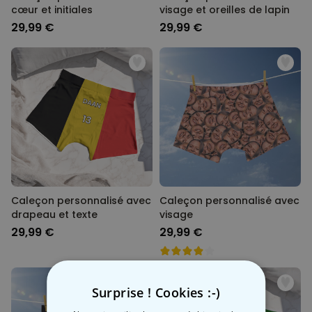
cœur et initiales
visage et oreilles de lapin
29,99 €
29,99 €
Caleçon personnalisé avec
Caleçon personnalisé avec
drapeau et texte
visage
29,99 €
29,99 €
Surprise ! Cookies :-)