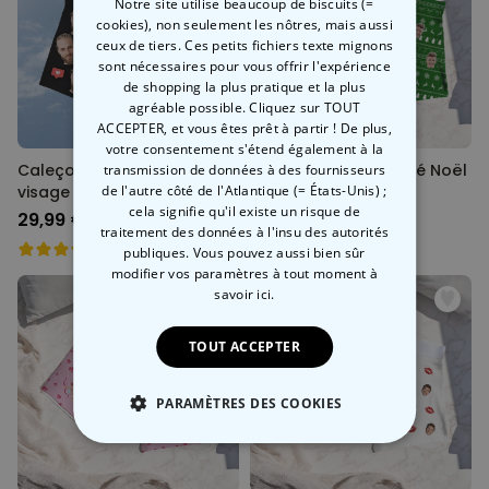
Notre site utilise beaucoup de biscuits (=
cookies), non seulement les nôtres, mais aussi
ceux de tiers. Ces petits fichiers texte mignons
sont nécessaires pour vous offrir l'expérience
de shopping la plus pratique et la plus
agréable possible. Cliquez sur TOUT
ACCEPTER, et vous êtes prêt à partir ! De plus,
votre consentement s'étend également à la
Caleçon personnalisé avec
Caleçon personnalisé Noël
transmission de données à des fournisseurs
visage et motifs
de l'autre côté de l'Atlantique (= États-Unis) ;
avec visage et motif
cela signifie qu'il existe un risque de
29,99 €
29,99 €
traitement des données à l'insu des autorités
publiques. Vous pouvez aussi bien sûr
modifier vos paramètres à tout moment
à
savoir ici.
TOUT ACCEPTER
PARAMÈTRES DES COOKIES
STRICTEMENT NÉCESSAIRE