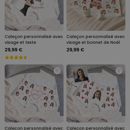
Personnalisable
Poster photo personnalisé
avec texte
plus de 400
exemplaires
29,99 €
vendus
Caleçon personnalisé avec
Caleçon personnalisé avec
visage et texte
visage et bonnet de Noël
Personnalisable
Chaussettes personnalisées
29,99 €
29,99 €
avec votre animal de
compagnie
plus de
14.000
exemplaires
19,99 €
vendus
Personnalisable
Tablier de cuisine
personnalisé Édition limitée
plus de 2.400
exemplaires
29,99 €
vendus
Caleçon personnalisé avec
Caleçon personnalisé avec