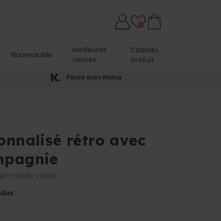
0
Meilleures
Cadeau
Nouveautés
ventes
Gratuit
rre
Payez avec Klarna
onnalisé rétro avec
mpagnie
en mode rétro.
ndus