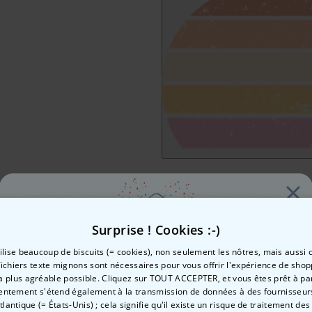
Surprise ! Cookies :-)
tilise beaucoup de biscuits (= cookies), non seulement les nôtres, mais aussi c
fichiers texte mignons sont nécessaires pour vous offrir l'expérience de shop
la plus agréable possible. Cliquez sur TOUT ACCEPTER, et vous êtes prêt à part
Envie de
entement s'étend également à la transmission de données à des fournisseurs
Atlantique (= États-Unis) ; cela signifie qu'il existe un risque de traitement de