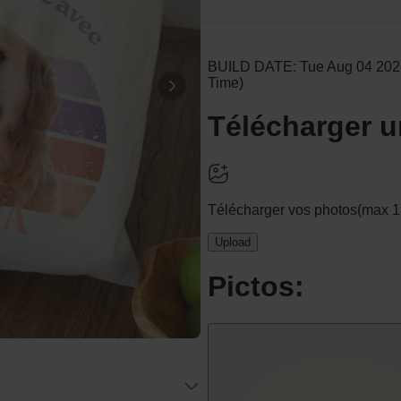
Personnalisable
Verre à gin personnalisé avec
texte
plus de 9.900
exemplaires
19,99 €
vendus
Personnalisable
Photo sur bois personnalisée -
Design Instagram
plus de 4.600
exemplaires
24,99 €
vendus
Personnalisable
Chaussettes personnalisées
visage
plus de
28.500
exemplaires
19,99 €
vendus