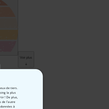
eux de tiers.
ping la plus
ir ! De plus,
 de l'autre
s données à