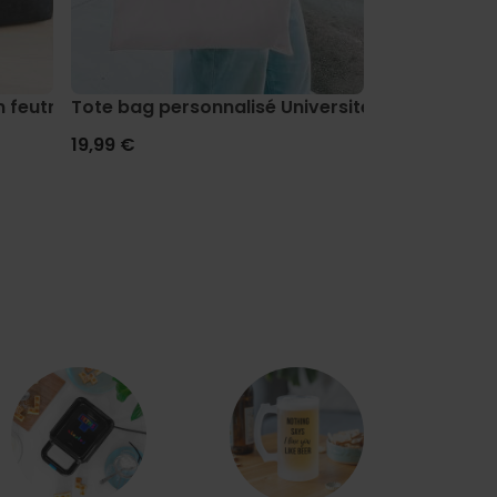
 feutre avec texte
Tote bag personnalisé Université
Trousse de 
19,99 €
19,99 €
E