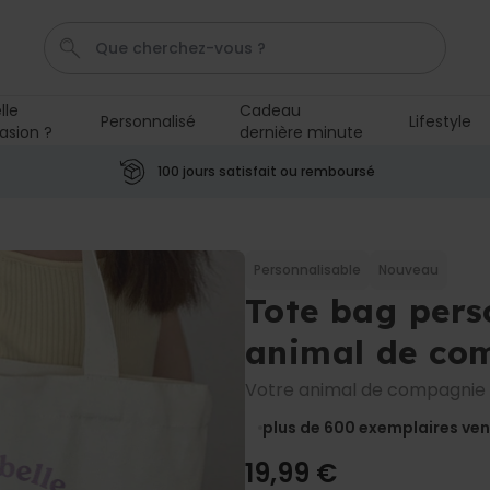
lle
Cadeau
Personnalisé
Lifestyle
asion ?
dernière minute
T-Shirt
Aperol
Photo Sur Plexiglas
Peignoir
Ve
100 jours satisfait ou remboursé
Personnalisable
Chaussettes personnalisées
avec votre animal de
Personnalisable
Nouveau
compagnie
plus de
Tote bag pers
14.000
exemplaires
19,99 €
vendus
animal de co
Personnalisable
Votre animal de compagnie 
Paillasson personnalisé avec
pictos et nom
plus de 600
exemplaires ve
plus de 2.200
exemplaires
34,99 €
vendus
19,99 €