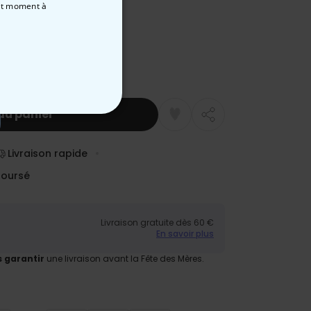
out moment
à
au panier
NON CLASSÉ
Livraison rapide
boursé
Livraison gratuite dès 60 €
En savoir plus
 garantir
une livraison avant la Fête des Mères.