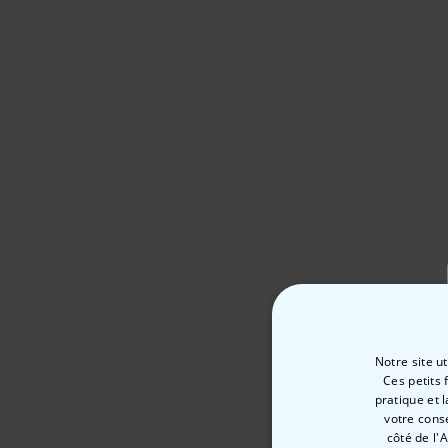
Notre site u
Ces petits 
pratique et 
votre cons
côté de l'