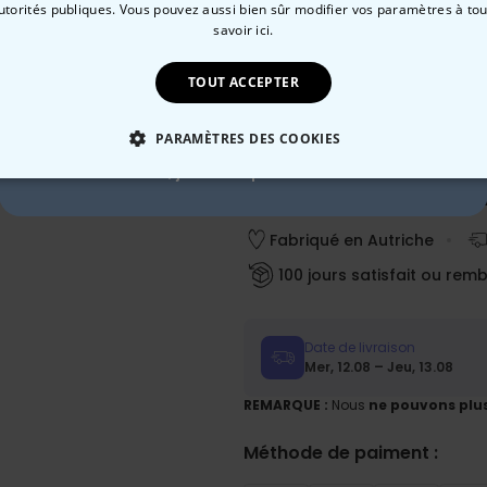
autorités publiques. Vous pouvez aussi bien sûr modifier vos paramètres à t
10 % de réduction ?
savoir ici.
TOUT ACCEPTER
Oui, volontiers !
Quantité
PARAMÈTRES DES COOKIES
Non merci, je n'aime pas les réductions
Ajouter 
 NÉCESSAIRE
PERFORMANCE
COMMERCIALISATION
Fabriqué en Autriche
100 jours satisfait ou rem
Date de livraison
Mer, 12.08 – Jeu, 13.08
REMARQUE :
Nous
ne pouvons plus
Méthode de paiment :