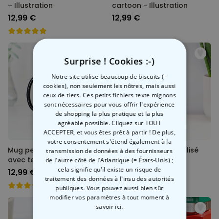
– Illustration
cartoon - Illustration
12,99 €
12,99 €
Surprise ! Cookies :-)
Notre site utilise beaucoup de biscuits (=
cookies), non seulement les nôtres, mais aussi
ceux de tiers. Ces petits fichiers texte mignons
sont nécessaires pour vous offrir l'expérience
de shopping la plus pratique et la plus
agréable possible. Cliquez sur TOUT
ACCEPTER, et vous êtes prêt à partir ! De plus,
votre consentement s'étend également à la
Mug personnalisé Amies
Verre à vin personnalisé
transmission de données à des fournisseurs
avec texte - Illustration
avec Slogan
de l'autre côté de l'Atlantique (= États-Unis) ;
cela signifie qu'il existe un risque de
12,99 €
16,99 €
traitement des données à l'insu des autorités
publiques. Vous pouvez aussi bien sûr
modifier vos paramètres à tout moment
à
savoir ici.