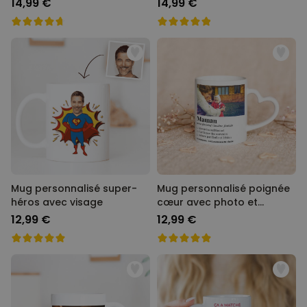
14,99 €
14,99 €
Mug personnalisé super-
Mug personnalisé poignée
héros avec visage
cœur avec photo et
définition
12,99 €
12,99 €