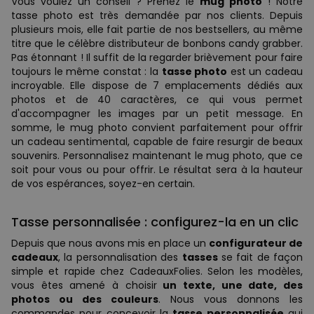
Vous voulez un conseil ? Prenez le
mug photo
! Notre
tasse photo est très demandée par nos clients. Depuis
plusieurs mois, elle fait partie de nos bestsellers, au même
titre que le célèbre distributeur de bonbons candy grabber.
Pas étonnant ! Il suffit de la regarder brièvement pour faire
toujours le même constat : la
tasse photo
est un cadeau
incroyable. Elle dispose de 7 emplacements dédiés aux
photos et de 40 caractères, ce qui vous permet
d'accompagner les images par un petit message. En
somme, le mug photo convient parfaitement pour offrir
un cadeau sentimental, capable de faire resurgir de beaux
souvenirs. Personnalisez maintenant le mug photo, que ce
soit pour vous ou pour offrir. Le résultat sera à la hauteur
de vos espérances, soyez-en certain.
Tasse personnalisée : configurez-la en un clic
Depuis que nous avons mis en place un
configurateur de
cadeaux
, la personnalisation des
tasses
se fait de façon
simple et rapide chez CadeauxFolies. Selon les modèles,
vous êtes amené à choisir
un texte, une date, des
photos ou des couleurs
. Nous vous donnons les
commandes pour concevoir la
tasse personnalisée
qui