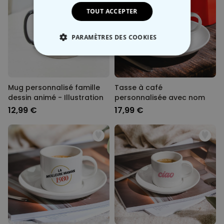
TOUT ACCEPTER
PARAMÈTRES DES COOKIES
STRICTEMENT NÉCESSAIRE
PERFORMANCE
Mug personnalisé famille
Tasse à café
dessin animé - Illustration
personnalisée avec nom
COMMERCIALISATION
12,99 €
17,99 €
NON CLASSÉ