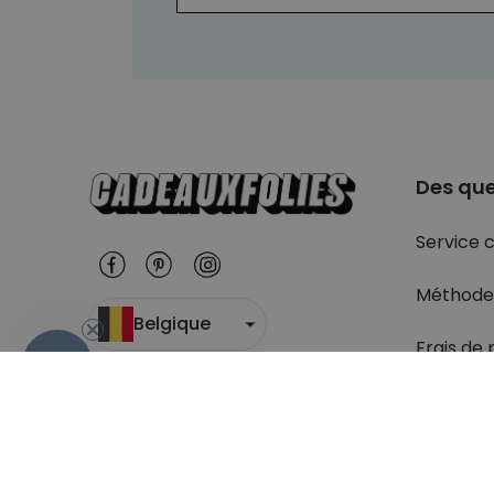
Des que
Service c
Méthode
Belgique
Frais de 
- 10%
Suivi du c
Retour