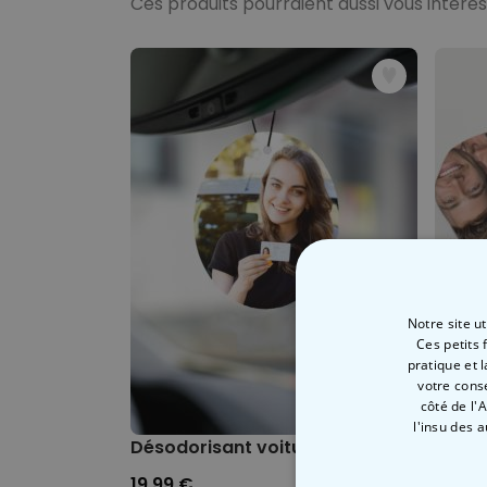
Ces produits pourraient aussi vous intére
Notre site u
Ces petits 
pratique et 
votre cons
côté de l'
l'insu des 
Désodorisant voiture personnalisé avec
Chaus
19,99 €
19,99