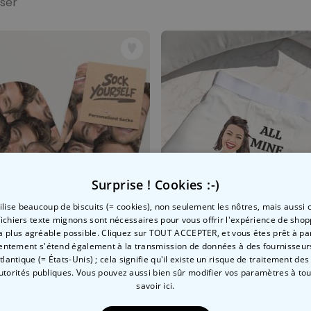
sser
Surprise ! Cookies :-)
tilise beaucoup de biscuits (= cookies), non seulement les nôtres, mais aussi c
fichiers texte mignons sont nécessaires pour vous offrir l'expérience de shop
la plus agréable possible. Cliquez sur TOUT ACCEPTER, et vous êtes prêt à part
entement s'étend également à la transmission de données à des fournisseurs
Atlantique (= États-Unis) ; cela signifie qu'il existe un risque de traitement de
autorités publiques. Vous pouvez aussi bien sûr modifier vos paramètres à t
 visage - Lot de 2
settes personnalisées visage
Caleçon personnalisé avec
savoir ici.
 €
29,99 €