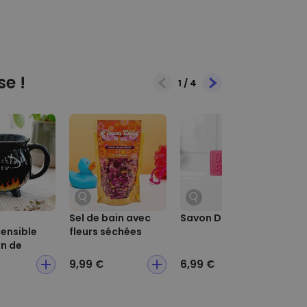
se !
1
/
4
Sel de bain avec
Savon Dirty Bitch
Fil
ensible
fleurs séchées
n de
9,99 €
6,99 €
6,