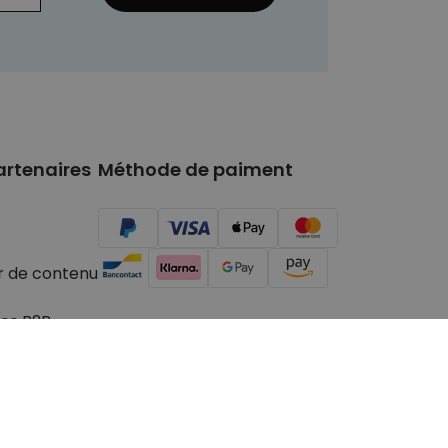
artenaires
Méthode de paiment
r de contenu
es B2B