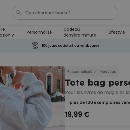
lle
Cadeau
Personnalisé
Lifestyle
asion ?
dernière minute
Mug
Photo Sur Plexiglas
Spritz
Peignoir
Anniv
100 jours satisfait ou remboursé
Personnalisable
Verre à gin personnalisé avec
texte
Personnalisable
Nouveau
plus de 9.900
Tote bag pers
exemplaires
19,99 €
vendus
Pour les livres de magie et l
Personnalisable
Chaussettes personnalisées
plus de 100
exemplaires ven
visage
plus de
28.500
19,99 €
exemplaires
19,99 €
vendus