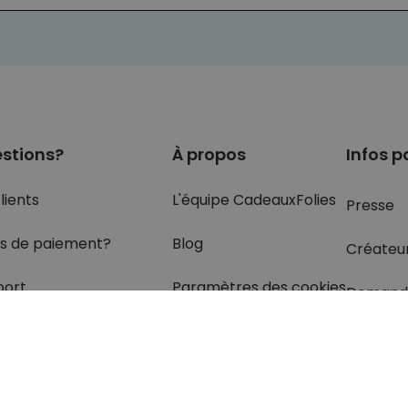
stions?
À propos
Infos p
lients
L'équipe CadeauxFolies
Presse
s de paiement?
Blog
Créateu
port
Paramètres des cookies
Demand
olis