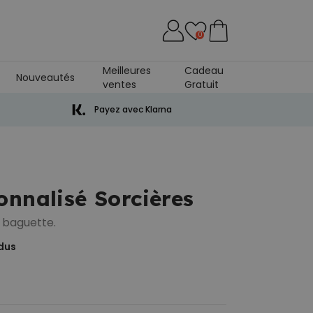
0
Meilleures
Cadeau
Nouveautés
ventes
Gratuit
ersaire De Mariage
Payez avec Klarna
onnalisé Sorcières
a baguette.
dus