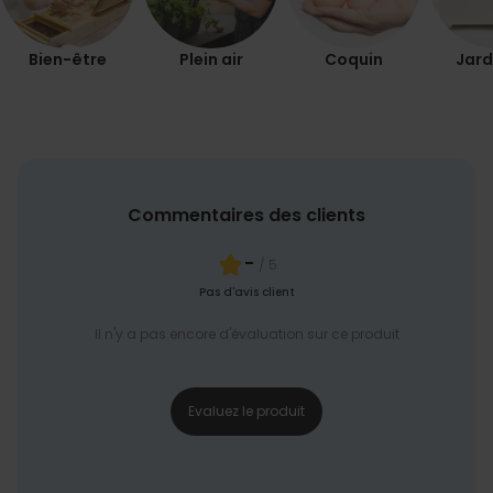
PERFORMANCE
COMMERCIALISATION
Bien-être
Plein air
Coquin
Jard
NON CLASSÉ
Commentaires des clients
-
/ 5
Pas d'avis client
Il n'y a pas encore d'évaluation sur ce produit
Evaluez le produit