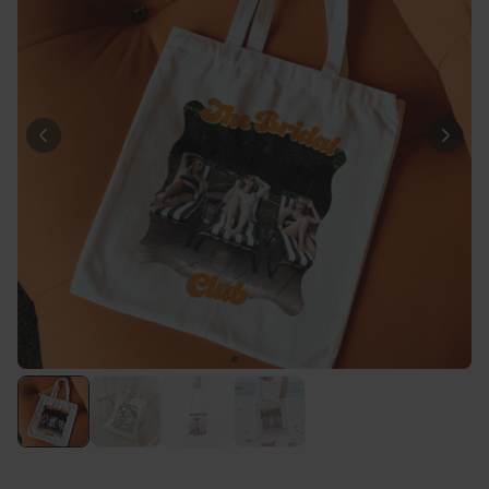
34,99 €
vendus
Personnalisable
Verre à gin personnalisé avec
texte
plus de 9.900
exemplaires
19,99 €
vendus
Personnalisable
Photo sur bois personnalisée -
Design Instagram
plus de 4.600
exemplaires
24,99 €
vendus
Personnalisable
Chaussettes personnalisées
visage
plus de
28.500
exemplaires
19,99 €
vendus