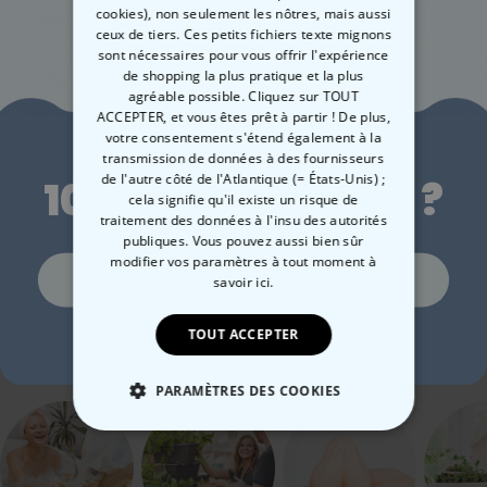
cookies), non seulement les nôtres, mais aussi
ceux de tiers. Ces petits fichiers texte mignons
sont nécessaires pour vous offrir l'expérience
de shopping la plus pratique et la plus
agréable possible. Cliquez sur TOUT
ACCEPTER, et vous êtes prêt à partir ! De plus,
Envie de
votre consentement s'étend également à la
Tote bag personnalisé
Tote bag personnalisé
Sac
transmission de données à des fournisseurs
Aperol
avec illustration de
en 
de l'autre côté de l'Atlantique (= États-Unis) ;
10 % de réduction ?
vacances
19,99 €
19,99 €
29
cela signifie qu'il existe un risque de
traitement des données à l'insu des autorités
publiques. Vous pouvez aussi bien sûr
modifier vos paramètres à tout moment
à
Oui, volontiers !
savoir ici.
Catégorie concernée
TOUT ACCEPTER
Non merci, je n'aime pas les réductions
Consultez nos autres catégories de cadeux insolites
PARAMÈTRES DES COOKIES
STRICTEMENT NÉCESSAIRE