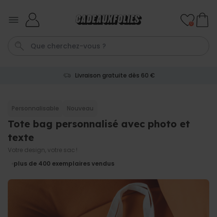
Skip to Content
0
Livraison gratuite dès 60 €
T-Shirt
Aperol
Photo Sur Plexiglas
Peignoir
Verre
Personnalisable
Nouveau
Tote bag personnalisé avec photo et
Personnalisable
Chaussettes personnalisées
texte
avec votre animal de
compagnie
plus de
Votre design, votre sac !
14.000
exemplaires
19,99 €
plus de 400
exemplaires vendus
vendus
Personnalisable
Paillasson personnalisé avec
pictos et nom
plus de 2.200
exemplaires