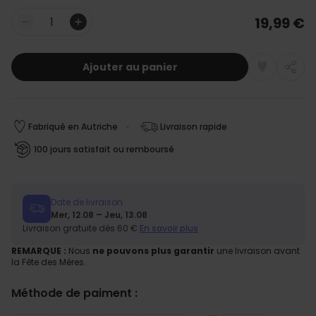
19,99 €
Quantité
Ajouter au panier
Fabriqué en Autriche
Livraison rapide
100 jours satisfait ou remboursé
Date de livraison
Mer, 12.08 – Jeu, 13.08
Livraison gratuite dès 60 €
En savoir plus
REMARQUE :
Nous
ne pouvons plus garantir
une livraison avant
la Fête des Mères.
Méthode de paiment :