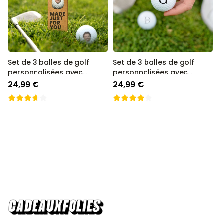
Personnalisable
Poster photo personnalisé
avec texte
plus de 400
exemplaires
29,99 €
vendus
Set de 3 balles de golf
Set de 3 balles de golf
personnalisées avec
personnalisées avec
Personnalisable
visage
Chaussettes personnalisées
monogramme
24,99 €
24,99 €
avec votre animal de
compagnie
plus de
14.000
exemplaires
19,99 €
vendus
Personnalisable
Tablier de cuisine
personnalisé Édition limitée
plus de
2.400
exemplaires
29,99 €
vendus