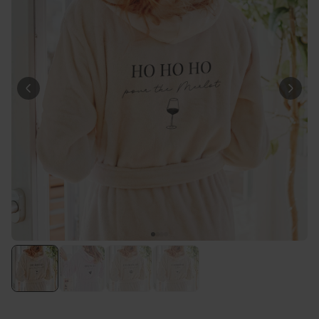
Personnalisable
Poster photo personnalisé
avec texte
plus de 400
exemplaires
29,99 €
vendus
Personnalisable
Chaussettes personnalisées
avec votre animal de
compagnie
plus de
14.000
exemplaires
19,99 €
vendus
Personnalisable
Tablier de cuisine
personnalisé Édition limitée
plus de 2.400
exemplaires
29,99 €
vendus