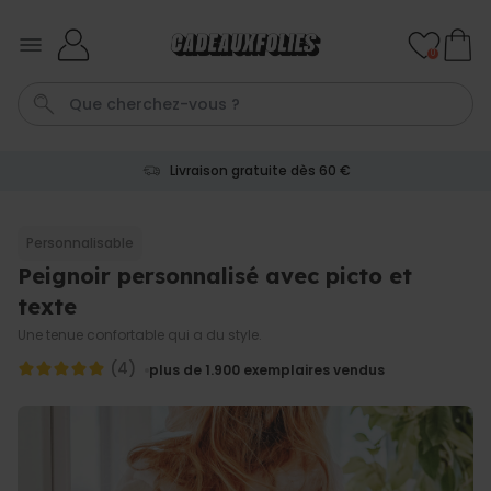
Skip to Content
0
Livraison gratuite dès 60 €
Mug
Photo Sur Plexiglas
Spritz
Peignoir
Anniversair
Personnalisable
Peignoir personnalisé avec picto et
Personnalisable
Verre à gin personnalisé avec
texte
texte
plus de 9.900
Une tenue confortable qui a du style.
exemplaires
19,99 €
vendus
(4)
plus de 1.900
exemplaires vendus
Personnalisable
Chaussettes personnalisées
visage
plus de
28.500
exemplaires
19,99 €
vendus