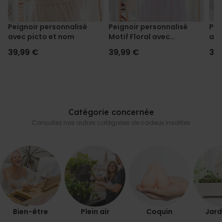
Peignoir personnalisé
Peignoir personnalisé
Pei
avec picto et nom
Motif Floral avec
ave
Monogramme et Texte
39,99 €
39,99 €
39
Catégorie concernée
Consultez nos autres catégories de cadeux insolites
Bien-être
Plein air
Coquin
Jard