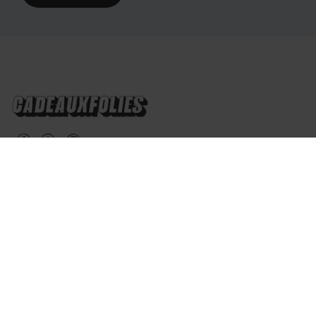
Belgique
Des questions?
À propos
Service clients
L'équipe CadeauxFolies
Méthodes de paiement?
Blog
Frais de port
Paramètres des cookies