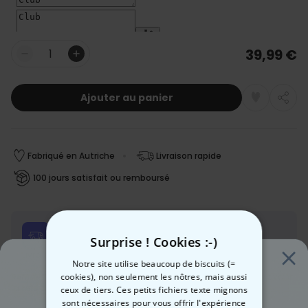
39,99 €
Quantité
Ajouter au panier
Fabriqué en Autriche
Livraison rapide
100 jours satisfait ou remboursé
Date de livraison
Surprise ! Cookies :-)
Ven, 14.08 – Lun, 17.08
Livraison gratuite dès 60 €
En savoir plus
Notre site utilise beaucoup de biscuits (=
cookies), non seulement les nôtres, mais aussi
REMARQUE :
Nous
ne pouvons plus garantir
une livraison avant
la Fête des Mères.
ceux de tiers. Ces petits fichiers texte mignons
sont nécessaires pour vous offrir l'expérience