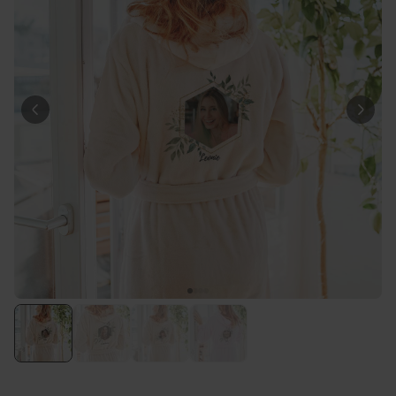
Personnalisable
Mug personnalisé avec votre
animal de compagnie
plus de 1.100
exemplaires
12,99 €
vendus
Personnalisable
Peignoir personnalisé avec
texte et couronne de laurier
plus de 0
exemplaires
39,99 €
vendus
Personnalisable
Verre à vin personnalisé avec
texte
plus de 7.300
exemplaires
16,99 €
vendus