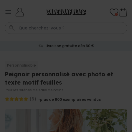
Skip to Content
0
Livraison gratuite dès 60 €
Photo Sur Plexiglas
Tablier
Lampe Led
Aperol
Peign
Personnalisable
Peignoir personnalisé avec photo et
Personnalisable
Paillasson personnalisé avec
texte motif feuilles
pictos et nom
plus de 2.200
Pour les sirènes de salle de bains.
exemplaires
34,99 €
vendus
(6)
plus de 800
exemplaires vendus
Personnalisable
Verre Aperol Spritz
personnalisé avec prénom
plus de
19.400
exemplaires
16,99 €
vendus