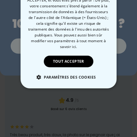
ACCEPTER, et vous êtes prêt à partir ! De plus,
Envie de
votre consentement s'étend également à la
transmission de données à des fournisseurs
de l'autre côté de l'Atlantique (= États-Unis) ;
10 % de réduction ?
cela signifie qu'il existe un risque de
traitement des données à l'insu des autorités
publiques. Vous pouvez aussi bien sûr
modifier vos paramètres à tout moment
à
Bien-être
Plein air
Coquin
Jard
Oui, volontiers !
savoir ici.
TOUT ACCEPTER
Non merci, je n'aime pas les réductions
PARAMÈTRES DES COOKIES
Commentaires des clients
STRICTEMENT NÉCESSAIRE
4.9
/5
PERFORMANCE
Basé sur 6 avis clients
COMMERCIALISATION
NON CLASSÉ
Très beau produit, très doux, la photo sur le peignoir que j ai