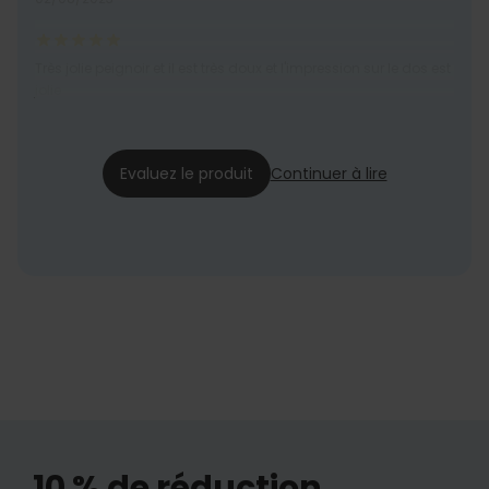
Très jolie peignoir et il est très doux et l'impression sur le dos est
jolie
Richard
06/06/2023
Evaluez le produit
Continuer à lire
10 % de réduction