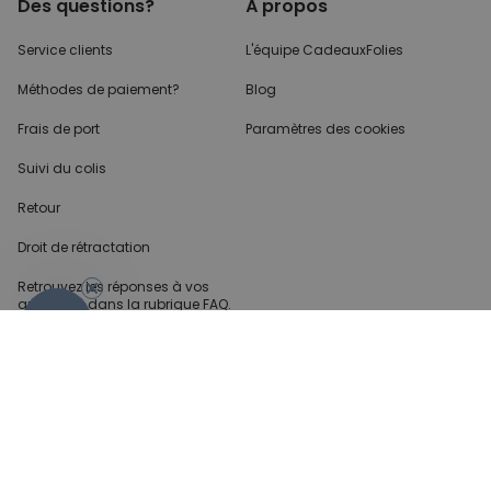
Des questions?
À propos
Service clients
L'équipe CadeauxFolies
Méthodes de paiement?
Blog
Frais de port
Paramètres des cookies
Suivi du colis
Retour
Droit de rétractation
Retrouvez les réponses
à vos
questions dans
la rubrique FAQ.
- 10%
Infos partenaires
Presse
Créateur de contenu
Demandes B2B
Méthode de paiment