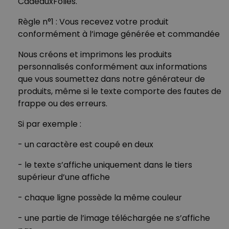
CadeauxFolies.
entrepôt, nous vous tenons à nouveau informé·e,
1) Soit ne pas accepter le colis à la livraison.
en tant que visiteur unique.
par l’envoi d’un nouveau mail.
Règle n°1 : Vous recevez votre produit
2) Soit utiliser notre
service de retour gratuit
conformément à l’image générée et commandée
La suite ? Vous la connaissez sans doute ! C’est le
durant 100 jours.
Si vous souhaitez en savoir plus à ce sujet,
fameux « moment plaisir », celui où vous recevez
Nous créons et imprimons les produits
contactez-nous!
votre colis à la maison.
personnalisés conformément aux informations
Dès que votre colis sera de retour chez nous, nous
que vous soumettez dans notre générateur de
vous rembourserons du montant.
produits, même si le texte comporte des fautes de
Si vous souhaitez en savoir plus à ce sujet,
frappe ou des erreurs.
contactez-nous!
Si vous souhaitez en savoir plus à ce sujet,
Si par exemple :
contactez-nous!
- un caractère est coupé en deux
- le texte s’affiche uniquement dans le tiers
supérieur d’une affiche
- chaque ligne possède la même couleur
- une partie de l’image téléchargée ne s’affiche