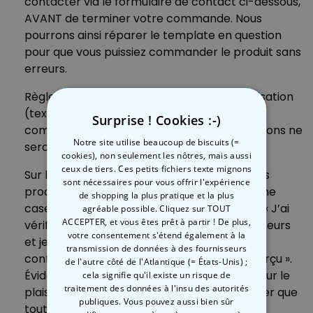
contacter via le formulaire de contact ci-dessous,
AVANT de terminer votre commande. Nous
pourrons ainsi réparer le template en question
pour que vous puissiez commander le produit sans
erreurs.
Règle n°3 : Veuillez vérifier votre personnalisation
(texte, image…) avant de procéder à la
Surprise ! Cookies :-)
commande (parce qu’ensuite, les modifications ne
Notre site utilise beaucoup de biscuits (=
seront plus possibles)
cookies), non seulement les nôtres, mais aussi
ceux de tiers. Ces petits fichiers texte mignons
Sur l’ensemble des pages qui concernent les
sont nécessaires pour vous offrir l'expérience
produits personnalisables, vous trouverez une
de shopping la plus pratique et la plus
case à cocher, accompagnée de ce texte : « J’ai
agréable possible. Cliquez sur TOUT
ACCEPTER, et vous êtes prêt à partir ! De plus,
vérifié le produit ainsi que les éventuelles erreurs
votre consentement s'étend également à la
et je reconnais que le produit sera fabriqué
transmission de données à des fournisseurs
conformément au fichier généré dans l’aperçu ».
de l'autre côté de l'Atlantique (= États-Unis) ;
Évidemment, nous ne l’écrivons pas juste pour le
cela signifie qu'il existe un risque de
traitement des données à l'insu des autorités
plaisir. Nous voulons simplement nous assurer que
publiques. Vous pouvez aussi bien sûr
tout est en ordre et que la personnalisation