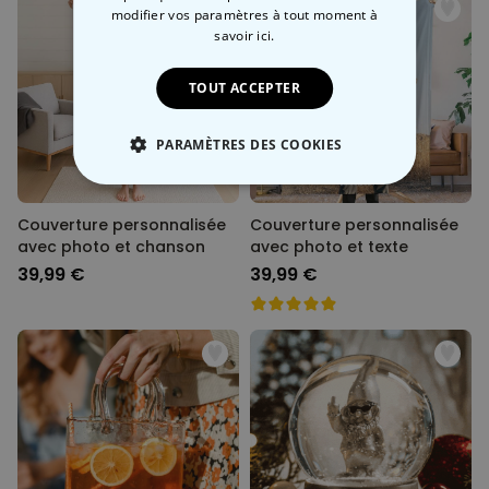
modifier vos paramètres à tout moment
à
savoir ici.
TOUT ACCEPTER
PARAMÈTRES DES COOKIES
STRICTEMENT NÉCESSAIRE
Couverture personnalisée
Couverture personnalisée
PERFORMANCE
avec photo et chanson
avec photo et texte
39,99 €
39,99 €
COMMERCIALISATION
NON CLASSÉ