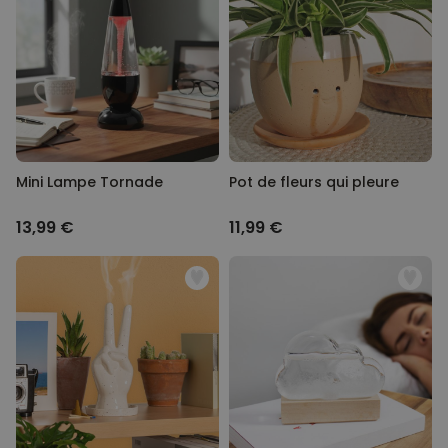
Personnalisable
Poster photo personnalisé
avec texte
plus de 400
exemplaires
29,99 €
vendus
Personnalisable
Chaussettes personnalisées
Mini Lampe Tornade
avec votre animal de
Pot de fleurs qui pleure
compagnie
plus de
14.000
13,99 €
11,99 €
exemplaires
19,99 €
vendus
Personnalisable
Tablier de cuisine
personnalisé Édition limitée
plus de 2.400
exemplaires
29,99 €
vendus