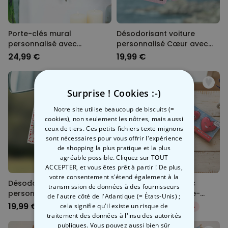
Porte-clés mural
Désodorisant voiture
personnalisé avec
personnalisé Cœur avec
monogramme
photo
24,99 €
19,99 €
Surprise ! Cookies :-)
Notre site utilise beaucoup de biscuits (=
cookies), non seulement les nôtres, mais aussi
ceux de tiers. Ces petits fichiers texte mignons
sont nécessaires pour vous offrir l'expérience
de shopping la plus pratique et la plus
agréable possible. Cliquez sur TOUT
ACCEPTER, et vous êtes prêt à partir ! De plus,
votre consentement s'étend également à la
Désodorisant voiture
Coffret cadeau avec
transmission de données à des fournisseurs
personnalisé Design
chaussettes, chauffe-
de l'autre côté de l'Atlantique (= États-Unis) ;
polaroïd avec cœurs - Lot
mains et confettis de bain
19,99 €
32,27 €
cela signifie qu'il existe un risque de
37,97 €
-15%
de 2
traitement des données à l'insu des autorités
publiques. Vous pouvez aussi bien sûr