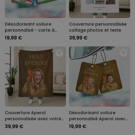
Désodorisant voiture
Couverture personnalisée
personnalisé - carte à
collage photos et texte
collectionner Coupe du
19,99 €
39,99 €
Monde avec photo
Couverture Aperol
Désodorisant voiture
personnalisée avec votre
personnalisé Aperol avec
visage
votre visage - lot de 2
39,99 €
19,99 €