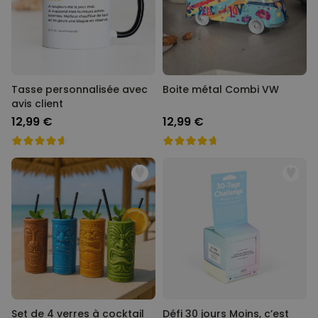
Personnalisable
Poster photo personnalisé
avec texte
plus de 400
exemplaires
29,99 €
vendus
Tasse personnalisée avec
Boite métal Combi VW
avis client
Personnalisable
Chaussettes personnalisées
12,99 €
12,99 €
avec votre animal de
compagnie
plus de
14.000
exemplaires
19,99 €
vendus
Personnalisable
Tablier de cuisine
personnalisé Édition limitée
plus de 2.400
exemplaires
29,99 €
vendus
Set de 4 verres à cocktail
Défi 30 jours Moins, c’est