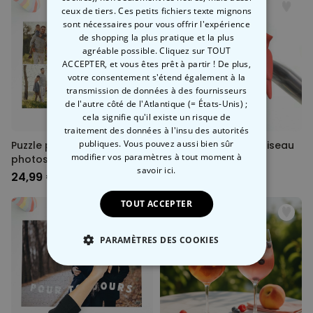
ceux de tiers. Ces petits fichiers texte mignons
sont nécessaires pour vous offrir l'expérience
de shopping la plus pratique et la plus
agréable possible. Cliquez sur TOUT
ACCEPTER, et vous êtes prêt à partir ! De plus,
votre consentement s'étend également à la
transmission de données à des fournisseurs
de l'autre côté de l'Atlantique (= États-Unis) ;
cela signifie qu'il existe un risque de
traitement des données à l'insu des autorités
publiques. Vous pouvez aussi bien sûr
Puzzle personnalisé avec 4
Sonnette de vélo – Oiseau
modifier vos paramètres à tout moment
à
photos et texte
savoir ici.
24,99 €
14,99 €
TOUT ACCEPTER
PARAMÈTRES DES COOKIES
STRICTEMENT NÉCESSAIRE
PERFORMANCE