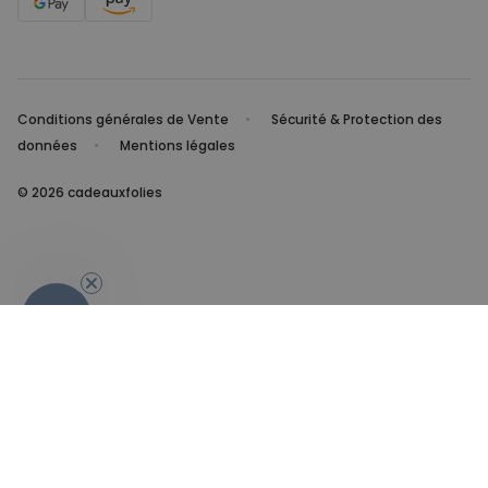
Conditions générales de Vente
Sécurité & Protection des
données
Mentions légales
© 2026 cadeauxfolies
- 10%
Retombez en enfance...
Il faut bien l'avouer, beaucoup d'entre nous ne sortiront
jamais totalement de l'enfance... Et alors ? Tant mieux !
Jeunes et moins jeunes peuvent donc s'en donner à cœur