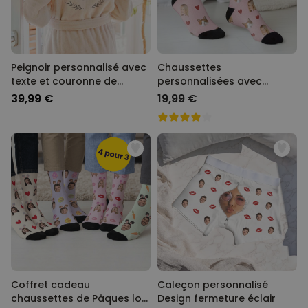
Peignoir personnalisé avec
Chaussettes
texte et couronne de
personnalisées avec
laurier
animal de compagnie et
39,99 €
19,99 €
visage
Coffret cadeau
Caleçon personnalisé
chaussettes de Pâques lot
Design fermeture éclair