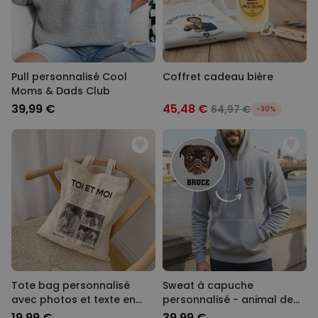
Pull personnalisé Cool
Coffret cadeau bière
Moms & Dads Club
39,99 €
45,48 €
64,97 €
-30%
Tote bag personnalisé
Sweat à capuche
avec photos et texte en
personnalisé - animal de
noir et blanc
compagnie version BD
19,99 €
39,99 €