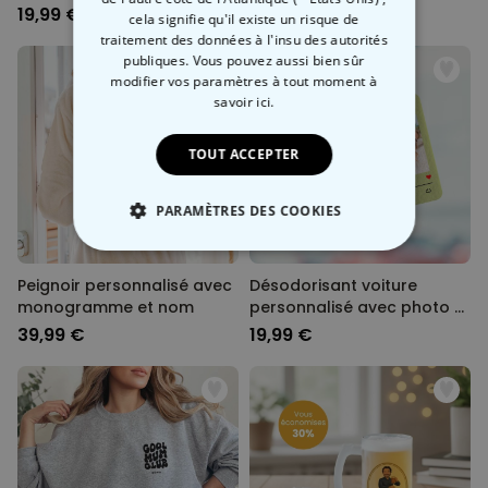
avec votre visage
en noir et blanc et texte
19,99 €
39,99 €
cela signifie qu'il existe un risque de
traitement des données à l'insu des autorités
publiques. Vous pouvez aussi bien sûr
modifier vos paramètres à tout moment
à
savoir ici.
TOUT ACCEPTER
PARAMÈTRES DES COOKIES
STRICTEMENT NÉCESSAIRE
Peignoir personnalisé avec
Désodorisant voiture
monogramme et nom
personnalisé avec photo et
PERFORMANCE
chanson - Lot de 2
39,99 €
19,99 €
COMMERCIALISATION
NON CLASSÉ