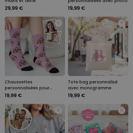
mains et texte
personnalisées avec photo
29,99 €
19,99 €
Chaussettes
Tote bag personnalisé
personnalisées pour
avec monogramme
couple
19,99 €
19,99 €