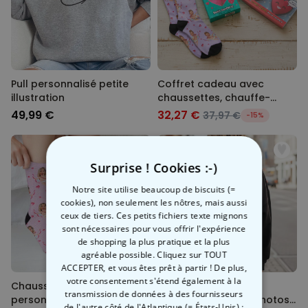
Pull personnalisé petite
Coffret cadeau avec
illustration
chaussettes, chauffe-
mains et confettis de bain
49,99 €
32,27 €
37,97 €
-15%
Surprise ! Cookies :-)
Notre site utilise beaucoup de biscuits (=
cookies), non seulement les nôtres, mais aussi
ceux de tiers. Ces petits fichiers texte mignons
sont nécessaires pour vous offrir l'expérience
de shopping la plus pratique et la plus
agréable possible. Cliquez sur TOUT
ACCEPTER, et vous êtes prêt à partir ! De plus,
votre consentement s'étend également à la
Chaussettes
Sweat à capuche
transmission de données à des fournisseurs
personnalisées Amour
personnalisé avec photos
de l'autre côté de l'Atlantique (= États-Unis) ;