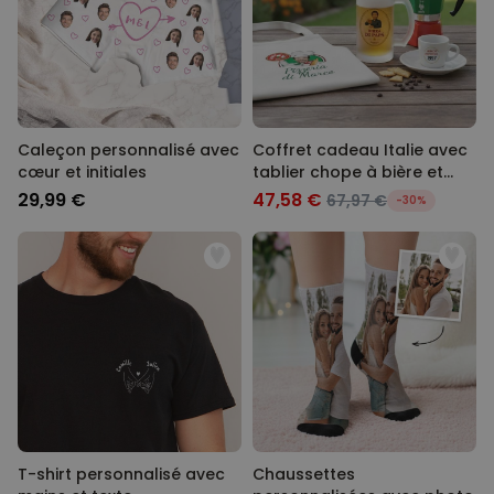
Caleçon personnalisé avec
Coffret cadeau Italie avec
cœur et initiales
tablier chope à bière et
tasse à espresso
29,99 €
47,58 €
67,97 €
-30%
T-shirt personnalisé avec
Chaussettes