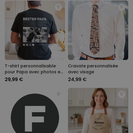
T-shirt personnalisable
Cravate personnalisée
pour Papa avec photos en
avec visage
noir et blanc et texte
29,99 €
24,99 €