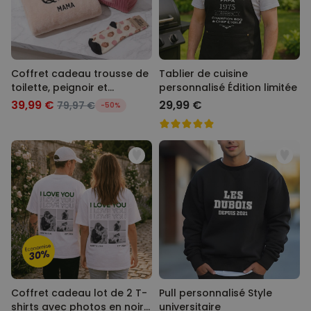
Coffret cadeau trousse de
Tablier de cuisine
toilette, peignoir et
personnalisé Édition limitée
chaussettes
39,99 €
29,99 €
79,97 €
-50%
Coffret cadeau lot de 2 T-
Pull personnalisé Style
shirts avec photos en noir
universitaire