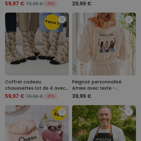
de 4 avec visage et oreilles
59,97 €
29,99 €
79,96 €
-25%
de lapin
Coffret cadeau
Peignoir personnalisé
chaussettes lot de 4 avec
Amies avec texte -
visage
Illustration
59,97 €
39,99 €
79,96 €
-25%