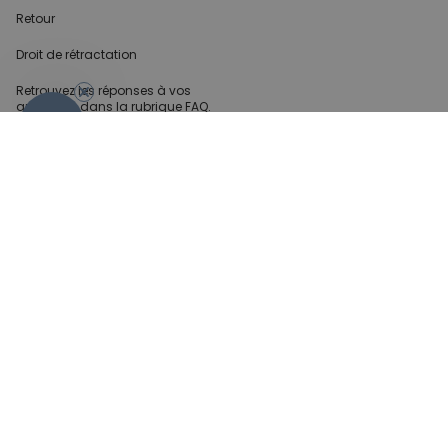
Retour
Droit de rétractation
Retrouvez les réponses
à vos
questions dans
la rubrique FAQ.
- 10%
Infos partenaires
Presse
Créateur de contenu
Demandes B2B
Méthode de paiment