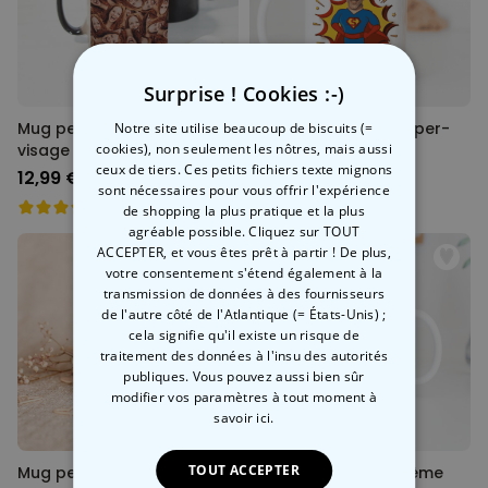
Surprise ! Cookies :-)
Mug personnalisé avec
Mug personnalisé super-
Notre site utilise beaucoup de biscuits (=
visage
cookies), non seulement les nôtres, mais aussi
héros avec visage
ceux de tiers. Ces petits fichiers texte mignons
12,99 €
12,99 €
sont nécessaires pour vous offrir l'expérience
de shopping la plus pratique et la plus
agréable possible. Cliquez sur TOUT
ACCEPTER, et vous êtes prêt à partir ! De plus,
votre consentement s'étend également à la
transmission de données à des fournisseurs
de l'autre côté de l'Atlantique (= États-Unis) ;
cela signifie qu'il existe un risque de
traitement des données à l'insu des autorités
publiques. Vous pouvez aussi bien sûr
modifier vos paramètres à tout moment
à
savoir ici.
TOUT ACCEPTER
Mug personnalisé poignée
Mug personnalisé Mème