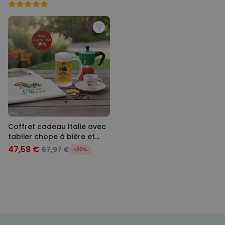
Coffret cadeau Italie avec
tablier chope à bière et
tasse à espresso
47,58 €
67,97 €
-30%