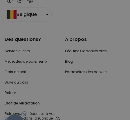
Belgique
Des questions?
À propos
Service clients
L'équipe CadeauxFolies
Méthodes de paiement?
Blog
Frais de port
Paramètres des cookies
Suivi du colis
Retour
Droit de rétractation
Retrouvez les réponses
à vos
questions dans
la rubrique FAQ.
- 10%