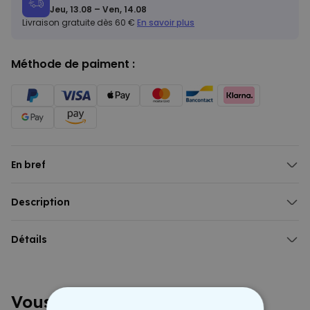
Jeu, 13.08 – Ven, 14.08
Livraison gratuite dès 60 €
En savoir plus
Méthode de paiment :
En bref
Description
Coffret cadeau trousse de toilette, peignoir et chaussettes
Détails
Vous avez vu ?