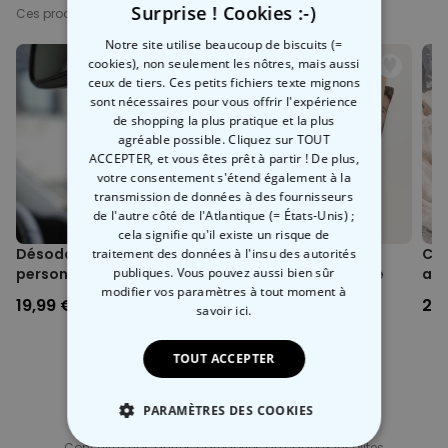
Surprise ! Cookies :-)
Ces produits pourraient aussi vous intéresser
Notre site utilise beaucoup de biscuits (=
cookies), non seulement les nôtres, mais aussi
ceux de tiers. Ces petits fichiers texte mignons
sont nécessaires pour vous offrir l'expérience
de shopping la plus pratique et la plus
agréable possible. Cliquez sur TOUT
ACCEPTER, et vous êtes prêt à partir ! De plus,
votre consentement s'étend également à la
transmission de données à des fournisseurs
de l'autre côté de l'Atlantique (= États-Unis) ;
cela signifie qu'il existe un risque de
Désodorisant voiture
Chaussettes
Cal
traitement des données à l'insu des autorités
publiques. Vous pouvez aussi bien sûr
personnalisé avec visage
personnalisées visage
ave
modifier vos paramètres à tout moment
à
- Lot de 2
19,99 €
19,99 €
29
savoir ici.
TOUT ACCEPTER
PARAMÈTRES DES COOKIES
Catégorie concernée
Consultez nos autres catégories de cadeux insolites