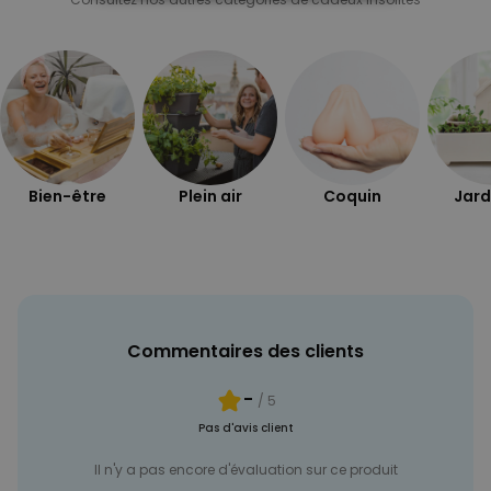
STRICTEMENT NÉCESSAIRE
PERFORMANCE
COMMERCIALISATION
NON CLASSÉ
Bien-être
Plein air
Coquin
Jard
Commentaires des clients
-
/ 5
Pas d'avis client
Il n'y a pas encore d'évaluation sur ce produit