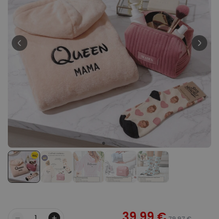
Personnalisable
Poster photo personnalisé
avec texte
plus de 400
exemplaires
29,99 €
vendus
Personnalisable
Chaussettes personnalisées
avec votre animal de
compagnie
plus de
14.000
exemplaires
19,99 €
vendus
Personnalisable
Tablier de cuisine
personnalisé Édition limitée
plus de 2.400
exemplaires
29,99 €
vendus
39,99 €
79,97 €