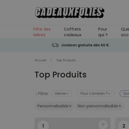
Skip to Content
Fête des
Coffrets
Pour
Que
Mères
cadeaux
qui ?
occ
Livraison gratuite dès 60 €
Accueil
Top Produits
Top Produits
Filtre:
Genre
Pour combien ?
Que
Personnalisable
Non personnalisable
1
2