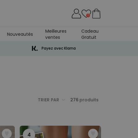
0
Meilleures
Cadeau
Nouveautés
ventes
Gratuit
niversaire De Mariage
Payez avec Klarna
TRIER PAR
276
produits
4