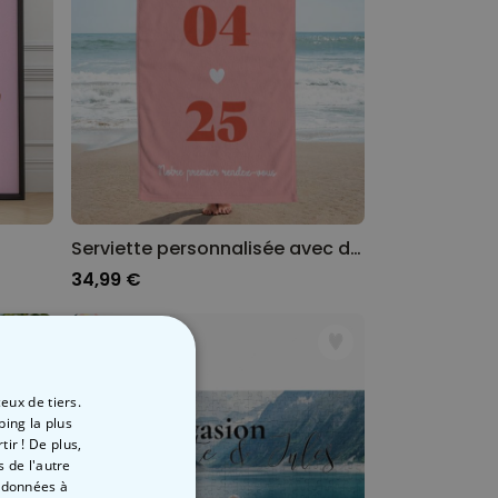
Serviette personnalisée avec date
34,99 €
20
eux de tiers.
ping la plus
ir ! De plus,
 de l'autre
s données à