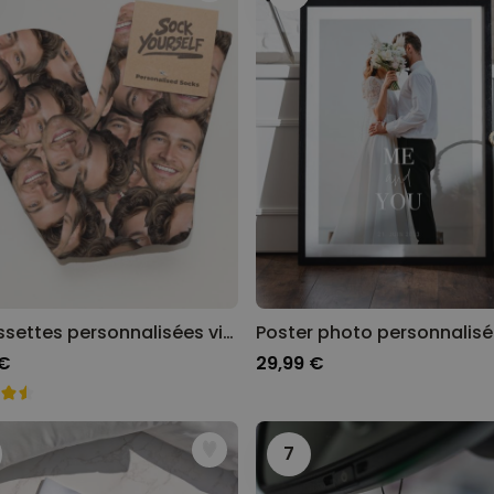
Poster photo personnalisé
avec texte
plus de 400
exemplaires
29,99 €
vendus
Personnalisable
Chaussettes personnalisées
avec votre animal de
compagnie
plus de
14.000
exemplaires
19,99 €
vendus
Personnalisable
Tablier de cuisine
personnalisé Édition limitée
Chaussettes personnalisées visage
plus de 2.400
exemplaires
29,99 €
 €
29,99 €
vendus
7