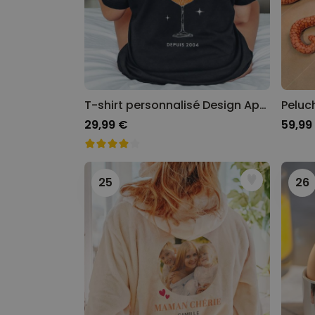
T-shirt personnalisé Design Aperol et texte
Peluc
29,99 €
59,99
25
26