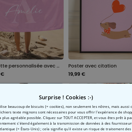
Serviette personnalisée avec monogramme
Poster avec citation
 €
19,99 €
19
Surprise ! Cookies :-)
tilise beaucoup de biscuits (= cookies), non seulement les nôtres, mais aussi c
fichiers texte mignons sont nécessaires pour vous offrir l'expérience de shop
la plus agréable possible. Cliquez sur TOUT ACCEPTER, et vous êtes prêt à part
entement s'étend également à la transmission de données à des fournisseurs
Atlantique (= États-Unis) ; cela signifie qu'il existe un risque de traitement de