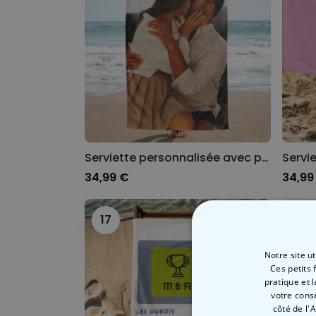
Serviette personnalisée avec photo et texte
34,99 €
34,99
17
18
Notre site u
Ces petits 
pratique et 
votre cons
côté de l'