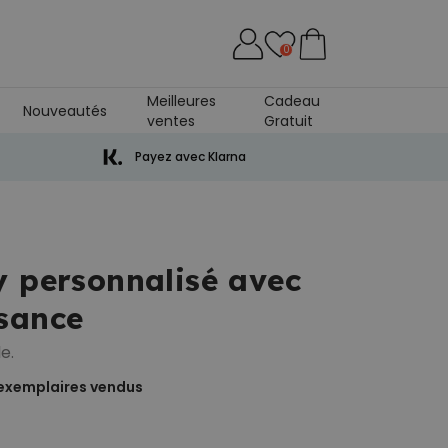
0
Meilleures
Cadeau
Nouveautés
ventes
Gratuit
niversaire De Mariage
Payez avec Klarna
y personnalisé avec
sance
e.
exemplaires vendus