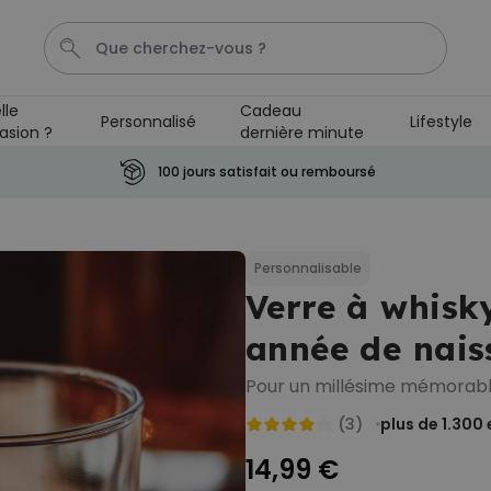
lle
Cadeau
Personnalisé
Lifestyle
asion ?
dernière minute
T-Shirt
Aperol
Photo Sur Plexiglas
Peignoir
An
100 jours satisfait ou remboursé
Personnalisable
Verre à gin personnalisé avec
texte
Personnalisable
plus de 9.900
Verre à whisk
exemplaires
19,99 €
vendus
année de nais
Personnalisable
Chaussettes personnalisées
Pour un millésime mémorabl
visage
plus de
28.500
(3)
plus de 1.300
exemplaires
19,99 €
vendus
14,99 €