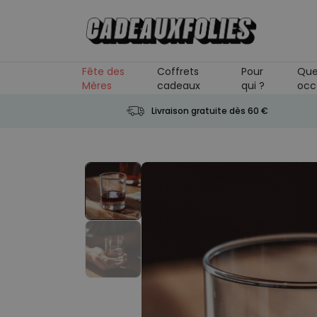
Skip to Content
Fête des
Coffrets
Pour
Que
Mères
cadeaux
qui ?
occ
Livraison gratuite dès 60 €