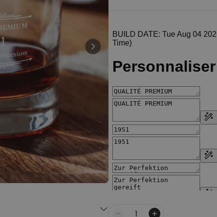
Personnalisable
Poster photo personnalisé
avec texte
plus de 400
exemplaires
29,99 €
vendus
Personnalisable
Chaussettes personnalisées
avec votre animal de
compagnie
plus de
14.000
exemplaires
19,99 €
vendus
Personnalisable
Tablier de cuisine
personnalisé Édition limitée
plus de 2.400
exemplaires
29,99 €
vendus