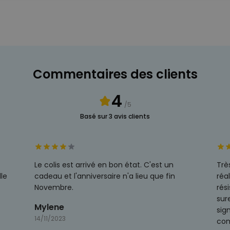
Commentaires des clients
4
/5
Basé sur 3 avis clients
Le colis est arrivé en bon état. C'est un
Trè
lle
cadeau et l'anniversaire n'a lieu que fin
réa
Novembre.
rés
sur
Mylene
sig
14/11/2023
com