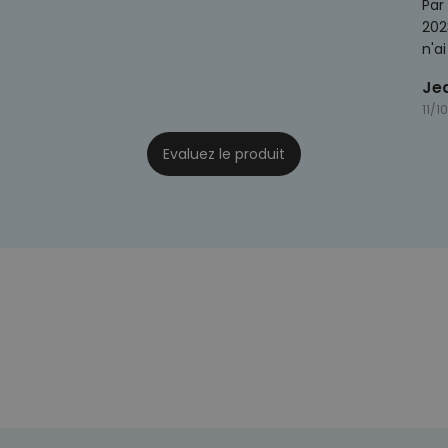
Par
202
n'a
Je
11/1
Evaluez le produit