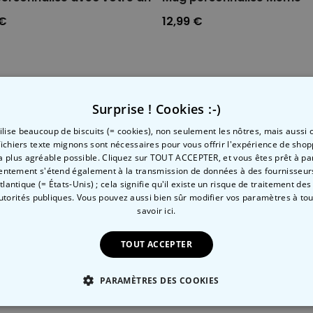
 €
12,99 €
Catégorie concernée
Surprise ! Cookies :-)
Consultez nos autres catégories de cadeux insolites
tilise beaucoup de biscuits (= cookies), non seulement les nôtres, mais aussi c
fichiers texte mignons sont nécessaires pour vous offrir l'expérience de shop
la plus agréable possible. Cliquez sur TOUT ACCEPTER, et vous êtes prêt à part
entement s'étend également à la transmission de données à des fournisseurs
Atlantique (= États-Unis) ; cela signifie qu'il existe un risque de traitement de
autorités publiques. Vous pouvez aussi bien sûr modifier vos paramètres à t
savoir ici.
TOUT ACCEPTER
Coquin
Jardinage
PARAMÈTRES DES COOKIES
 NÉCESSAIRE
PERFORMANCE
COMMERCIALISATION