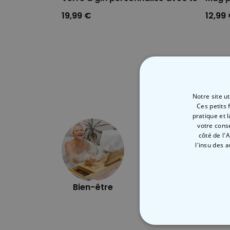
19,99 €
12,99
Notre site u
Ces petits 
pratique et 
votre cons
côté de l'
l'insu des 
Bien-être
Plein air
STRICTEMENT