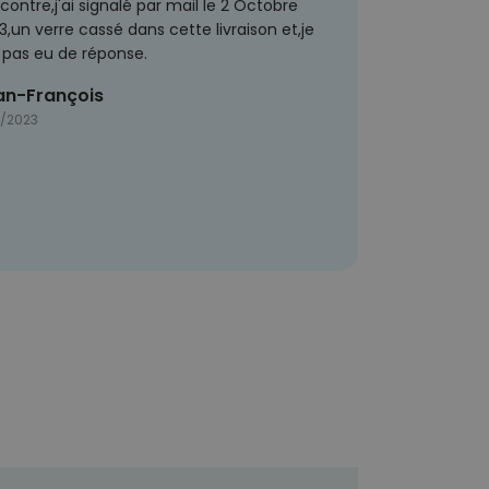
 contre,j'ai signalé par mail le 2 Octobre
3,un verre cassé dans cette livraison et,je
i pas eu de réponse.
an-François
0/2023