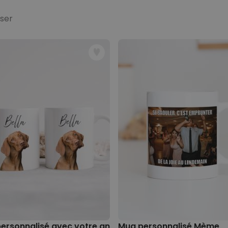
sser
ersonnalisé avec votre animal de compagnie
Mug personnalisé Mème