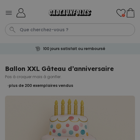
Skip to Content
0
100 jours satisfait ou remboursé
Mug
Photo Sur Plexiglas
Spritz
Peignoir
Anniversair
Ballon XXL Gâteau d’anniversaire
Pas à croquer mais à gonfler.
Personnalisable
Verre à gin personnalisé avec
plus de 200
exemplaires vendus
texte
plus de 9.900
exemplaires
19,99 €
vendus
Personnalisable
Chaussettes personnalisées
visage
plus de
28.500
exemplaires
19,99 €
vendus