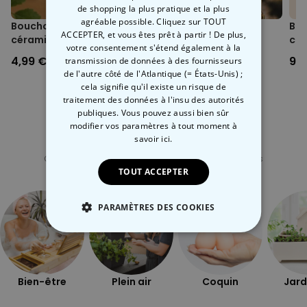
de shopping la plus pratique et la plus
agréable possible. Cliquez sur TOUT
Bouchon avec fleur en
Boules à Liqueur pour
Bal
ACCEPTER, et vous êtes prêt à partir ! De plus,
céramique
Sapin de Noël
cha
votre consentement s'étend également à la
4,99 €
14,99 €
9,9
transmission de données à des fournisseurs
de l'autre côté de l'Atlantique (= États-Unis) ;
cela signifie qu'il existe un risque de
traitement des données à l'insu des autorités
publiques. Vous pouvez aussi bien sûr
modifier vos paramètres à tout moment
à
savoir ici.
Catégorie concernée
Consultez nos autres catégories de cadeux insolites
TOUT ACCEPTER
PARAMÈTRES DES COOKIES
STRICTEMENT NÉCESSAIRE
PERFORMANCE
Bien-être
Plein air
Coquin
Jard
COMMERCIALISATION