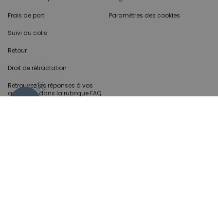
Frais de port
Paramètres des cookies
Suivi du colis
Retour
Droit de rétractation
Retrouvez les réponses
à vos
questions dans
la rubrique FAQ.
- 10%
Infos partenaires
Presse
Créateur de contenu
Demandes B2B
Méthode de paiment