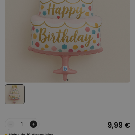
Personnalisable
Poster photo personnalisé
avec texte
plus de 400
exemplaires
29,99 €
vendus
Personnalisable
Chaussettes personnalisées
avec votre animal de
compagnie
plus de
14.000
exemplaires
19,99 €
vendus
Personnalisable
Tablier de cuisine
personnalisé Édition limitée
plus de 2.400
exemplaires
29,99 €
vendus
9,99 €
Quantité
Moins de
10
disponibles