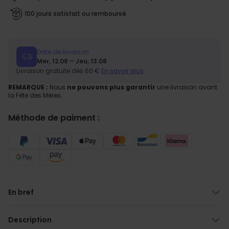
100 jours satisfait ou remboursé
Date de livraison
Mer, 12.08 – Jeu, 13.08
Livraison gratuite dès 60 €
En savoir plus
REMARQUE :
Nous
ne pouvons plus garantir
une livraison avant
la Fête des Mères.
Méthode de paiment :
En bref
Texte personnalisable (gravure)
Convient pour le vin blanc et le vin rouge
Description
Contenance : environ 480 ml (donc suffisant)