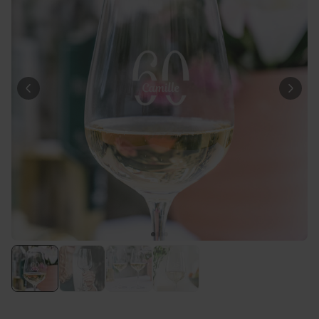
34,99 €
vendus
Personnalisable
Verre à gin personnalisé avec
texte
plus de 9.900
exemplaires
19,99 €
vendus
Personnalisable
Photo sur bois personnalisée -
Design Instagram
plus de 4.600
exemplaires
24,99 €
vendus
Personnalisable
Chaussettes personnalisées
visage
plus de
28.500
exemplaires
19,99 €
vendus