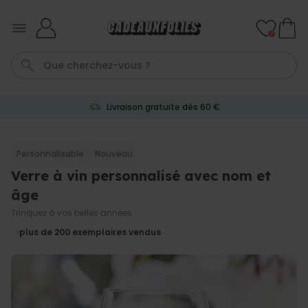
Skip to Content
0
Livraison gratuite dès 60 €
T-Shirt
Aperol
Photo Sur Plexiglas
Peignoir
Verre
Personnalisable
Nouveau
Verre à vin personnalisé avec nom et
Personnalisable
Chaussettes personnalisées
âge
avec votre animal de
compagnie
plus de
Trinquez à vos belles années.
14.000
exemplaires
19,99 €
plus de 200
exemplaires vendus
vendus
Personnalisable
Paillasson personnalisé avec
pictos et nom
plus de 2.200
exemplaires