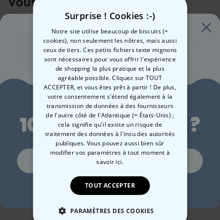
Vous avez vu ?
Surprise ! Cookies :-)
Ces produits pourraient aussi vous intéresser
Notre site utilise beaucoup de biscuits (=
cookies), non seulement les nôtres, mais aussi
ceux de tiers. Ces petits fichiers texte mignons
sont nécessaires pour vous offrir l'expérience
de shopping la plus pratique et la plus
agréable possible. Cliquez sur TOUT
ACCEPTER, et vous êtes prêt à partir ! De plus,
Envie de
votre consentement s'étend également à la
transmission de données à des fournisseurs
de l'autre côté de l'Atlantique (= États-Unis) ;
10 % de réduction ?
cela signifie qu'il existe un risque de
Verre à gin personnalisé
Mug personnalisé avec
Mug
traitement des données à l'insu des autorités
avec texte
votre animal de
Des
publiques. Vous pouvez aussi bien sûr
compagnie
modifier vos paramètres à tout moment
à
19,99 €
12,99 €
12,
Oui, volontiers !
savoir ici.
TOUT ACCEPTER
Non merci, je n'aime pas les réductions
PARAMÈTRES DES COOKIES
Catégorie concernée