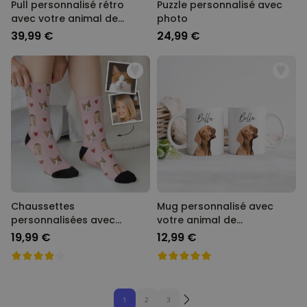
Pull personnalisé rétro
Puzzle personnalisé avec
avec votre animal de
photo
compagnie
39,99 €
24,99 €
Chaussettes
Mug personnalisé avec
personnalisées avec
votre animal de
animal de compagnie et
compagnie
19,99 €
12,99 €
visage
1
2
3