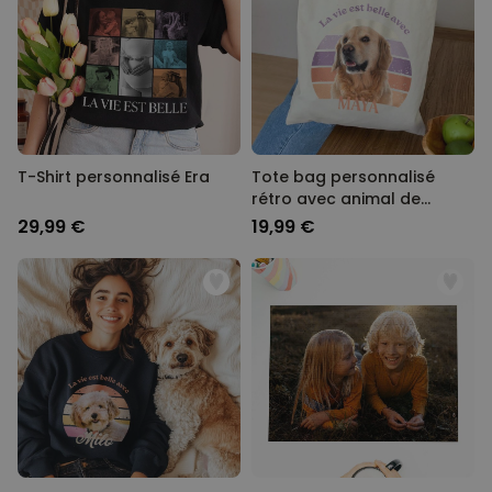
T-Shirt personnalisé Era
Tote bag personnalisé
rétro avec animal de
compagnie
29,99 €
19,99 €