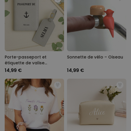
Porte-passeport et
Sonnette de vélo – Oiseau
étiquette de valise
personnalisés avec
14,99 €
14,99 €
symbole et texte