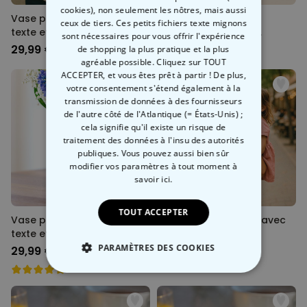
cookies), non seulement les nôtres, mais aussi
Vase personnalisé avec
Boîte à bijoux
ceux de tiers. Ces petits fichiers texte mignons
texte et couronne
personnalisée avec
sont nécessaires pour vous offrir l'expérience
prénom
29,99 €
29,99 €
de shopping la plus pratique et la plus
agréable possible. Cliquez sur TOUT
ACCEPTER, et vous êtes prêt à partir ! De plus,
votre consentement s'étend également à la
transmission de données à des fournisseurs
de l'autre côté de l'Atlantique (= États-Unis) ;
cela signifie qu'il existe un risque de
traitement des données à l'insu des autorités
publiques. Vous pouvez aussi bien sûr
modifier vos paramètres à tout moment
à
savoir ici.
TOUT ACCEPTER
Vase personnalisé avec
T-shirt personnalisé avec
texte et picto
message
PARAMÈTRES DES COOKIES
29,99 €
29,99 €
STRICTEMENT NÉCESSAIRE