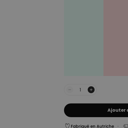
yenne – Panneau arrière fixé
dans le menu ou s’il n’y a pas de
’est malheureusement pas en stock
Quantité
Ajouter 
Fabriqué en Autriche