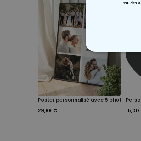
l'insu des 
STRICTEMENT
Poster personnalisé avec 5 photos et t
Person
29,99 €
15,00