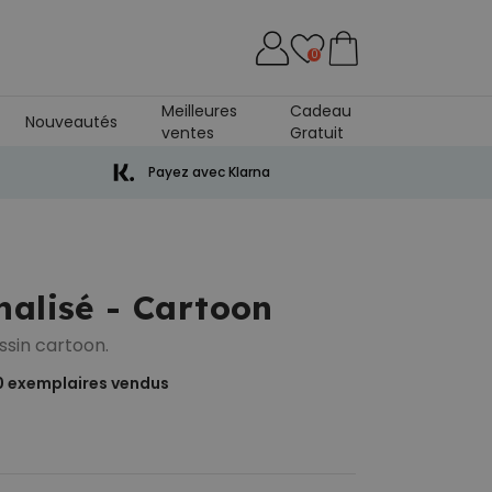
0
Meilleures
Cadeau
Nouveautés
ventes
Gratuit
rre
Payez avec Klarna
nalisé - Cartoon
ssin cartoon.
0
exemplaires vendus