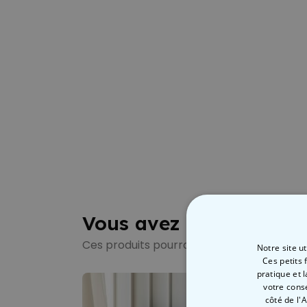
Vous avez vu ?
Ces produits pourraient aussi vous intére
Notre site u
Ces petits 
pratique et 
votre cons
côté de l'