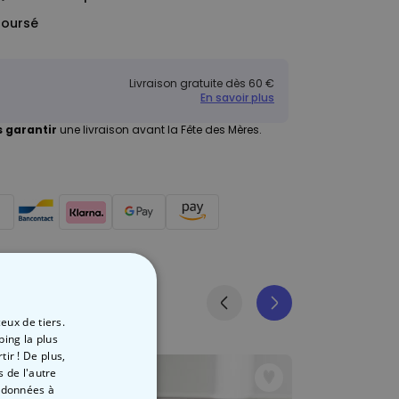
boursé
Livraison gratuite dès 60 €
En savoir plus
 garantir
une livraison avant la Fête des Mères.
eux de tiers.
ping la plus
ir ! De plus,
 de l'autre
s données à