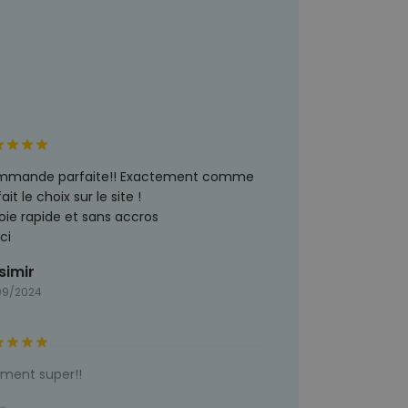
mande parfaite!! Exactement comme
ait le choix sur le site !
oie rapide et sans accros
ci
simir
09/2024
iment super!!