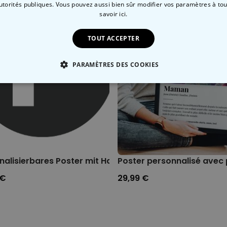
autorités publiques. Vous pouvez aussi bien sûr modifier vos paramètres à t
savoir ici.
TOUT ACCEPTER
PARAMÈTRES DES COOKIES
 NÉCESSAIRE
PERFORMANCE
COMMERCIALISATION
exte
alisierbares Poster mit Haustier Illustration
Poster personnalisé avec 
 €
29,99 €