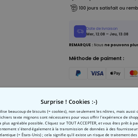
100 jours satisfait ou rem
Date de livraison
Mer, 12.08 – Jeu, 13.08
REMARQUE :
Nous
ne pouvons plus
Méthode de paiment :
Surprise ! Cookies :-)
sser
tilise beaucoup de biscuits (= cookies), non seulement les nôtres, mais aussi c
fichiers texte mignons sont nécessaires pour vous offrir l'expérience de shop
la plus agréable possible. Cliquez sur TOUT ACCEPTER, et vous êtes prêt à part
entement s'étend également à la transmission de données à des fournisseurs
Atlantique (= États-Unis) ; cela signifie qu'il existe un risque de traitement de