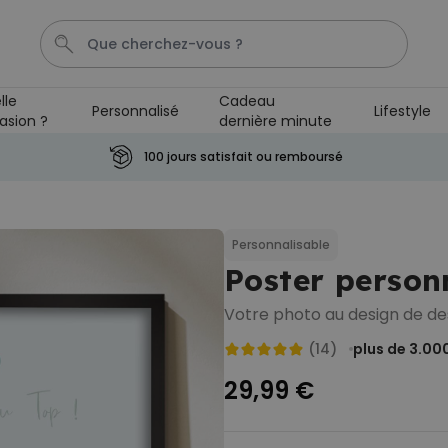
lle
Cadeau
Personnalisé
Lifestyle
asion ?
dernière minute
T-Shirt
Aperol
Photo Sur Plexiglas
Peignoir
Ve
100 jours satisfait ou remboursé
Personnalisable
Chaussettes personnalisées
avec votre animal de
Personnalisable
compagnie
plus de
Poster person
14.000
exemplaires
19,99 €
vendus
Votre photo au design de de
Personnalisable
(14)
plus de 3.00
Paillasson personnalisé avec
pictos et nom
29,99 €
plus de 2.200
exemplaires
34,99 €
vendus