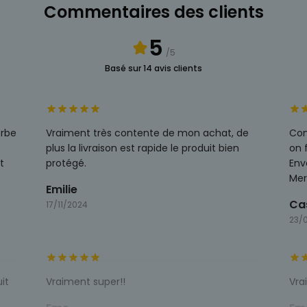
Commentaires des clients
5
/5
Basé sur 14 avis clients
erbe
Vraiment très contente de mon achat, de
Com
plus la livraison est rapide le produit bien
on f
t
protégé.
Env
Mer
Emilie
Ca
17/11/2024
23/
it
Vraiment super!!
Vra