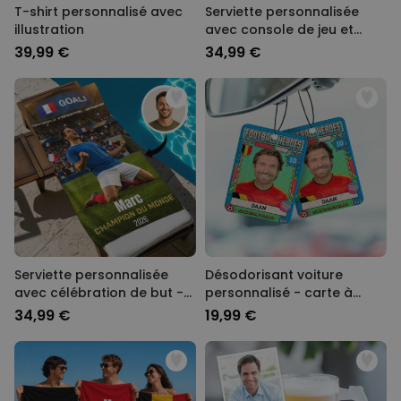
T-shirt personnalisé avec
Serviette personnalisée
illustration
avec console de jeu et
texte
39,99 €
34,99 €
Serviette personnalisée
Désodorisant voiture
avec célébration de but -
personnalisé - carte à
IA
collectionner Coupe du
34,99 €
19,99 €
Monde avec photo