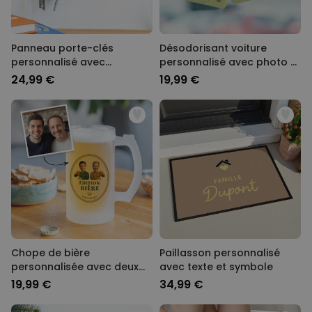
Panneau porte-clés
Désodorisant voiture
personnalisé avec
personnalisé avec photo et
symboles et noms
chanson - Lot de 2
24,99 €
19,99 €
Chope de bière
Paillasson personnalisé
personnalisée avec deux
avec texte et symbole
visages et logo
19,99 €
34,99 €