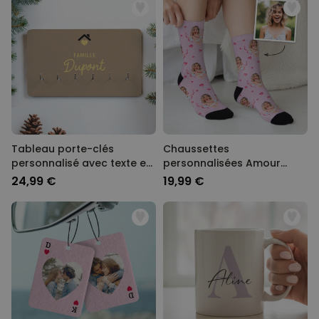
Tableau porte-clés
Chaussettes
personnalisé avec texte et
personnalisées Amour
symbole
avec votre visage
24,99 €
19,99 €