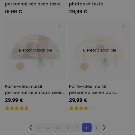
personnalisée avec texte
photos et texte
et symboles
19,99 €
29,99 €
Bientôt disponible
Bientôt disponible
Porte-clés mural
Porte-clés mural
personnalisé en bois avec
personnalisé en bois
photo et texte
mandala photo et texte
29,99 €
29,99 €
1
...
5
6
7
8
9