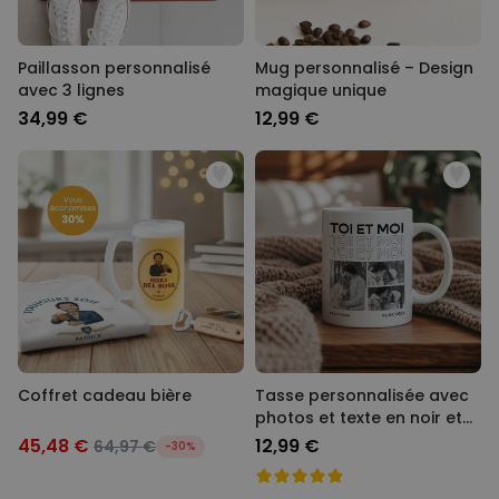
Paillasson personnalisé
Mug personnalisé – Design
avec 3 lignes
magique unique
34,99 €
12,99 €
Coffret cadeau bière
Tasse personnalisée avec
photos et texte en noir et
blanc
45,48 €
12,99 €
64,97 €
-30%