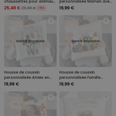
chaussettes pour animaux
personnalisée Maman avec
et porte-clés
photos et texte
25,48 €
19,99 €
29,98 €
-15%
Bientôt disponible
Bientôt disponible
Housse de coussin
Housse de coussin
personnalisée Amies en
personnalisée Famille
hiver - Illustration
Cartoon - Illustration
19,99 €
19,99 €