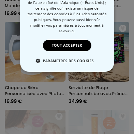
de l'autre côté de l'Atlantique (= États-Unis) ;
Monde personnalisées
Coupe du Monde avec
cela signifie qu'il existe un risque de
avec texte
Texte
19,99 €
34,99 €
traitement des données à l'insu des autorités
publiques. Vous pouvez aussi bien sûr
modifier vos paramètres à tout moment
à
savoir ici.
TOUT ACCEPTER
PARAMÈTRES DES COOKIES
STRICTEMENT NÉCESSAIRE
Chope de Bière
Serviette de Plage
PERFORMANCE
Personnalisée avec Photo
Personnalisée avec Prénom
et Nom
Graffiti
19,99 €
34,99 €
COMMERCIALISATION
NON CLASSÉ