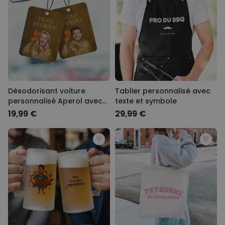
Désodorisant voiture
Tablier personnalisé avec
personnalisé Aperol avec
texte et symbole
votre visage - lot de 2
19,99 €
29,99 €