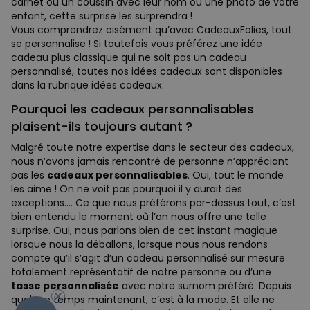
carnet ou un coussin avec leur nom ou une photo de votre
enfant, cette surprise les surprendra !
Vous comprendrez aisément qu’avec CadeauxFolies, tout
se personnalise ! Si toutefois vous préférez une idée
cadeau plus classique qui ne soit pas un cadeau
personnalisé, toutes nos idées cadeaux sont disponibles
dans la rubrique idées cadeaux.
Pourquoi les cadeaux personnalisables
plaisent-ils toujours autant ?
Malgré toute notre expertise dans le secteur des cadeaux,
nous n’avons jamais rencontré de personne n’appréciant
pas les
cadeaux personnalisables
. Oui, tout le monde
les aime ! On ne voit pas pourquoi il y aurait des
exceptions.... Ce que nous préférons par-dessus tout, c’est
bien entendu le moment où l’on nous offre une telle
surprise. Oui, nous parlons bien de cet instant magique
lorsque nous la déballons, lorsque nous nous rendons
compte qu’il s’agit d’un cadeau personnalisé sur mesure
totalement représentatif de notre personne ou d’une
- 10%
tasse personnalisée
avec notre surnom préféré. Depuis
quelque temps maintenant, c’est à la mode. Et elle ne