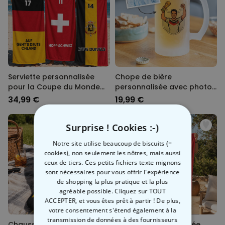
Serviette personnalisée
Chope de bière
pour la Coupe du Monde
personnalisée avec photo
avec texte
- Style Comics
34,99 €
19,99 €
Surprise ! Cookies :-)
Notre site utilise beaucoup de biscuits (=
cookies), non seulement les nôtres, mais aussi
ceux de tiers. Ces petits fichiers texte mignons
sont nécessaires pour vous offrir l'expérience
de shopping la plus pratique et la plus
agréable possible. Cliquez sur TOUT
ACCEPTER, et vous êtes prêt à partir ! De plus,
votre consentement s'étend également à la
transmission de données à des fournisseurs
Chaussettes de Coupe du
Serviette Personnalisée