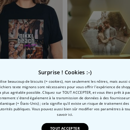
Surprise ! Cookies :-)
tilise beaucoup de biscuits (= cookies), non seulement les nôtres, mais aussi c
fichiers texte mignons sont nécessaires pour vous offrir l'expérience de shop
tion
rt personnalisé avec 3 photos et texte
Lampe LED personnalisée
la plus agréable possible. Cliquez sur TOUT ACCEPTER, et vous êtes prêt à part
entement s'étend également à la transmission de données à des fournisseurs
 €
29,99 €
Atlantique (= États-Unis) ; cela signifie qu'il existe un risque de traitement de
autorités publiques. Vous pouvez aussi bien sûr modifier vos paramètres à t
savoir ici.
TOUT ACCEPTER