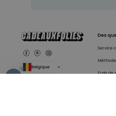
Des que
Service c
Méthode
Belgique
Frais de 
- 10%
Suivi du c
Retour
Droit de 