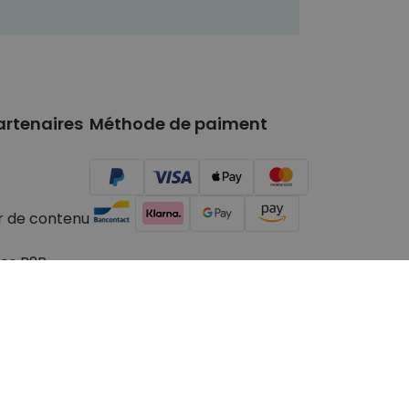
artenaires
Méthode de paiment
r de contenu
es B2B