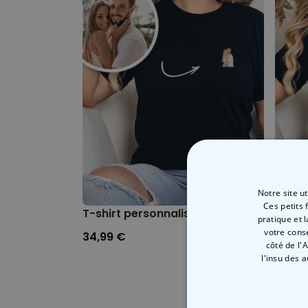
Notre site u
Ces petits 
T-shirt personnalisé avec petite illustra
T-shi
pratique et 
votre cons
34,99 €
29,99
côté de l'
l'insu des 