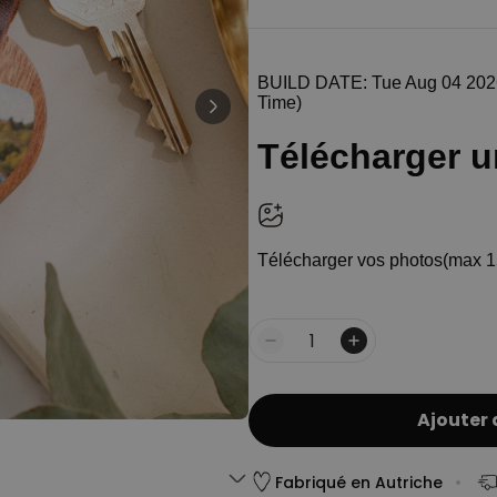
Personnalisable
Mug personnalisé avec votre
animal de compagnie
plus de 1.100
exemplaires
12,99 €
vendus
Personnalisable
Peignoir personnalisé avec
texte et couronne de laurier
plus de 0
exemplaires
39,99 €
vendus
Personnalisable
Verre à vin personnalisé avec
texte
plus de 7.300
exemplaires
16,99 €
Quantité
vendus
Ajouter 
Fabriqué en Autriche