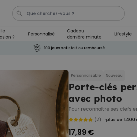
lle
Cadeau
Personnalisé
Lifestyle
asion ?
dernière minute
Photo Sur Plexiglas
Tablier
Lampe Led
Aperol
100 jours satisfait ou remboursé
Personnalisable
Paillasson personnalisé avec
pictos et nom
Personnalisable
Nouveau
plus de 2.200
Porte-clés per
exemplaires
34,99 €
vendus
avec photo
Personnalisable
Verre Aperol Spritz
Pour reconnaitre ses clefs e
personnalisé avec prénom
plus de
19.400
(2)
plus de 1.400
exemplaires
16,99 €
vendus
17,99 €