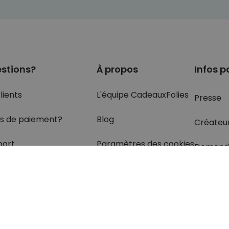
stions?
À propos
Infos p
lients
L'équipe CadeauxFolies
Presse
s de paiement?
Blog
Créateu
port
Paramètres des cookies
Demand
olis
rétractation