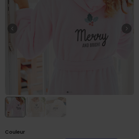
Personnalisable
Poster photo personnalisé
avec texte
plus de 400
exemplaires
29,99 €
vendus
Personnalisable
Chaussettes personnalisées
avec votre animal de
compagnie
plus de
14.000
exemplaires
19,99 €
vendus
Personnalisable
Tablier de cuisine
personnalisé Édition limitée
plus de 2.400
exemplaires
29,99 €
vendus
Couleur