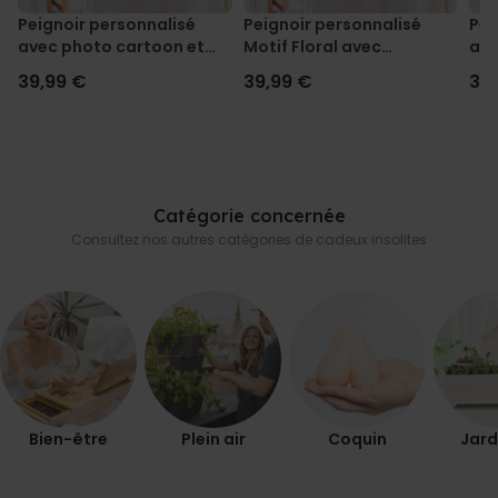
Peignoir personnalisé
Peignoir personnalisé
Pei
avec photo cartoon et
Motif Floral avec
ave
texte
Monogramme et Texte
39,99 €
39,99 €
39
Catégorie concernée
Consultez nos autres catégories de cadeux insolites
Bien-être
Plein air
Coquin
Jard