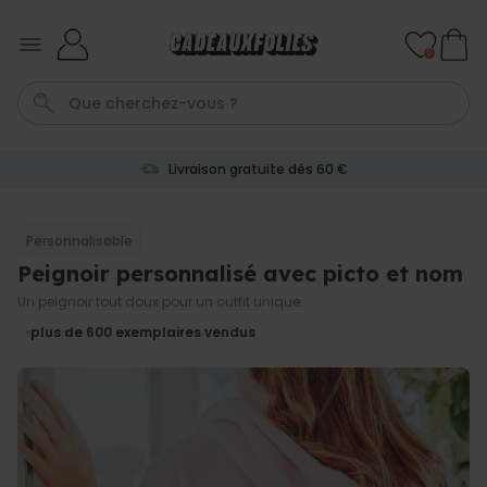
Skip to Content
0
Livraison gratuite dès 60 €
T-Shirt
Aperol
Photo Sur Plexiglas
Peignoir
Annivers
Personnalisable
Peignoir personnalisé avec picto et nom
Personnalisable
Verre à gin personnalisé avec
Un peignoir tout doux pour un outfit unique.
texte
plus de 9.900
plus de 600
exemplaires vendus
exemplaires
19,99 €
vendus
Personnalisable
Chaussettes personnalisées
visage
plus de
28.500
exemplaires
19,99 €
vendus