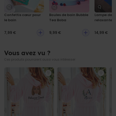
env. 91 x 53 cm ; Bras : env. 61 cm de long
Capuche : env. 28 cm de haut ; Ceinture : env. 184,5 x 3,5 cm ;
Confettis cœur pour
Boules de bain Bubble
Lampe de b
Poche : env. 13,5 x 17,5 cm
le bain
Tea Boba
relaxante
7,99 €
9,99 €
14,99 €
Vous avez vu ?
Ces produits pourraient aussi vous intéresser