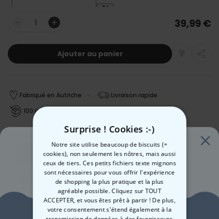
39,99 €
Quantité
Ajouter au panier
Fabriqué en Autriche
Livraison rapide
100 jours satisfait ou remboursé
Surprise ! Cookies :-)
Notre site utilise beaucoup de biscuits (=
Date de livraison
cookies), non seulement les nôtres, mais aussi
Jeu, 13.08 – Ven, 14.08
ceux de tiers. Ces petits fichiers texte mignons
Livraison gratuite dès 60 €
En savoir plus
sont nécessaires pour vous offrir l'expérience
REMARQUE :
Nous
ne pouvons plus garantir
une livraison avant
de shopping la plus pratique et la plus
la Fête des Mères.
agréable possible. Cliquez sur TOUT
ACCEPTER, et vous êtes prêt à partir ! De plus,
Méthode de paiment :
Envie de
votre consentement s'étend également à la
transmission de données à des fournisseurs