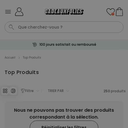
Skip to Content
0
100 jours satisfait ou remboursé
Aperol
Peignoir Homme
Spritz
Peignoir
Anniversaire
Accueil
Top Produits
Top Produits
Personnalisable
Verre à gin personnalisé avec
texte
plus de 9.900
exemplaires
Filtre
TRIER PAR
250
produits
19,99 €
vendus
Personnalisable
Nous ne pouvons pas trouver des produits
Chaussettes personnalisées
visage
plus de
correspondant à la sélection.
28.500
exemplaires
19,99 €
vendus
Réinitialiser les filtres