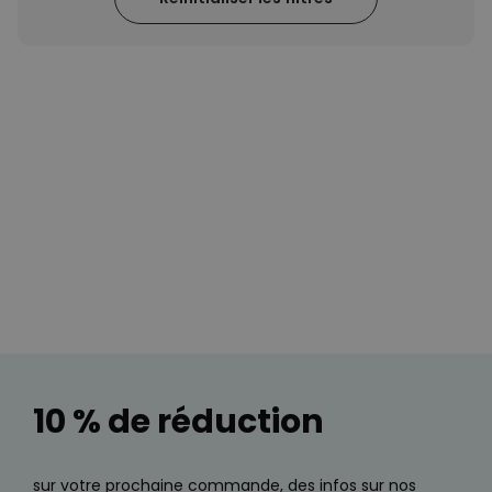
Personnalisable
Chaussettes personnalisées
avec votre animal de
compagnie
plus de
14.000
exemplaires
19,99 €
vendus
Personnalisable
Poster photo personnalisé
avec texte
plus de 400
exemplaires
29,99 €
vendus
Personnalisable
Tablier de cuisine
personnalisé Édition limitée
plus de 2.400
exemplaires
29,99 €
vendus
10 % de réduction
sur votre prochaine commande, des infos sur nos