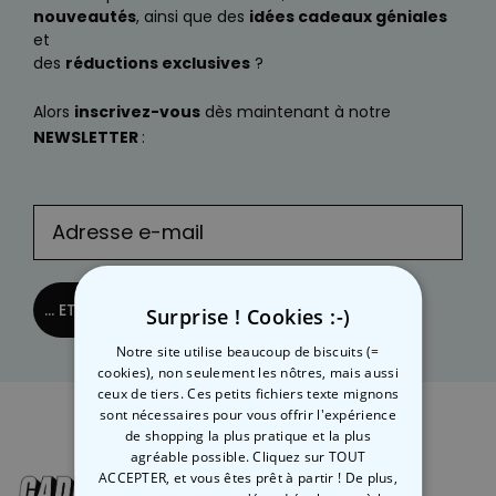
nouveautés
, ainsi que des
idées cadeaux géniales
et
des
réductions exclusives
?
Alors
inscrivez-vous
dès maintenant à notre
NEWSLETTER
:
... ET C´EST PARTI !
Surprise ! Cookies :-)
Notre site utilise beaucoup de biscuits (=
cookies), non seulement les nôtres, mais aussi
ceux de tiers. Ces petits fichiers texte mignons
sont nécessaires pour vous offrir l'expérience
de shopping la plus pratique et la plus
agréable possible. Cliquez sur TOUT
ACCEPTER, et vous êtes prêt à partir ! De plus,