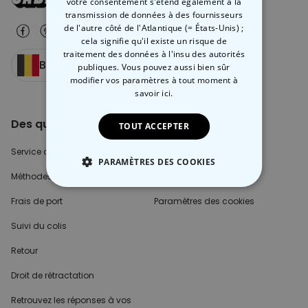
votre consentement s'étend également à la
transmission de données à des fournisseurs
de l'autre côté de l'Atlantique (= États-Unis) ;
cela signifie qu'il existe un risque de
traitement des données à l'insu des autorités
Belgique
publiques. Vous pouvez aussi bien sûr
modifier vos paramètres à tout moment
à
savoir ici.
Des questions?
À propos
TOUT ACCEPTER
Service clients
L'équipe CadeauxFolies
PARAMÈTRES DES COOKIES
Méthodes de paiement?
Blog
STRICTEMENT NÉCESSAIRE
Frais de port
Paramètres des cookies
PERFORMANCE
Suivi du colis
Retour
COMMERCIALISATION
Droit de rétractation
NON CLASSÉ
Retrouvez les réponses
à vos