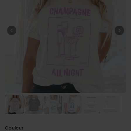
Personnalisable
Poster photo personnalisé
avec texte
plus de 400
exemplaires
29,99 €
vendus
Personnalisable
Chaussettes personnalisées
avec votre animal de
compagnie
plus de
14.000
exemplaires
19,99 €
vendus
Personnalisable
Tablier de cuisine
personnalisé Édition limitée
plus de 2.400
exemplaires
29,99 €
vendus
Couleur