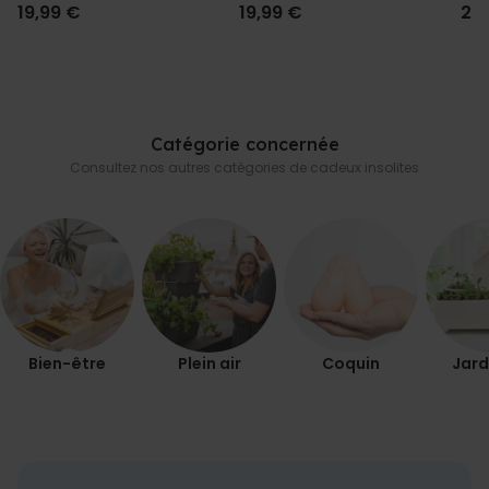
- Lot de 2
19,99 €
19,99 €
29
Catégorie concernée
Consultez nos autres catégories de cadeux insolites
Bien-être
Plein air
Coquin
Jard