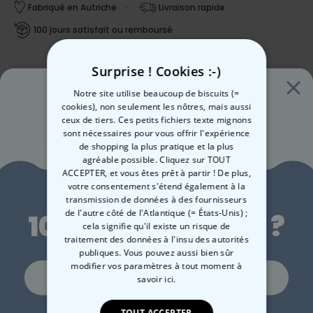
Fabriqué en Autriche
Livraison rapide
100 jours satisfait ou remboursé
Surprise ! Cookies :-)
Date de livraison
Notre site utilise beaucoup de biscuits (=
Ven, 14.08 – Lun, 17.08
cookies), non seulement les nôtres, mais aussi
Livraison gratuite dès 60 €
En savoir plus
ceux de tiers. Ces petits fichiers texte mignons
REMARQUE :
Nous
ne pouvons plus garantir
une livraison avant
sont nécessaires pour vous offrir l'expérience
la Fête des Mères.
de shopping la plus pratique et la plus
agréable possible. Cliquez sur TOUT
Méthode de paiment :
ACCEPTER, et vous êtes prêt à partir ! De plus,
Envie de
votre consentement s'étend également à la
transmission de données à des fournisseurs
de l'autre côté de l'Atlantique (= États-Unis) ;
10 % de réduction ?
cela signifie qu'il existe un risque de
traitement des données à l'insu des autorités
publiques. Vous pouvez aussi bien sûr
modifier vos paramètres à tout moment
à
En bref
Oui, volontiers !
savoir ici.
Avec votre propre texte
100 % coton
Description
TOUT ACCEPTER