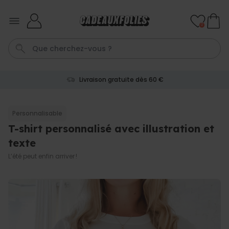
Skip to Content
0
Livraison gratuite dès 60 €
Mug
Photo Sur Plexiglas
Spritz
Peignoir
Anniversair
Personnalisable
T-shirt personnalisé avec illustration et
Personnalisable
Verre à gin personnalisé avec
texte
texte
plus de 9.900
L’été peut enfin arriver !
exemplaires
19,99 €
vendus
Personnalisable
Chaussettes personnalisées
visage
plus de
28.500
exemplaires
19,99 €
vendus