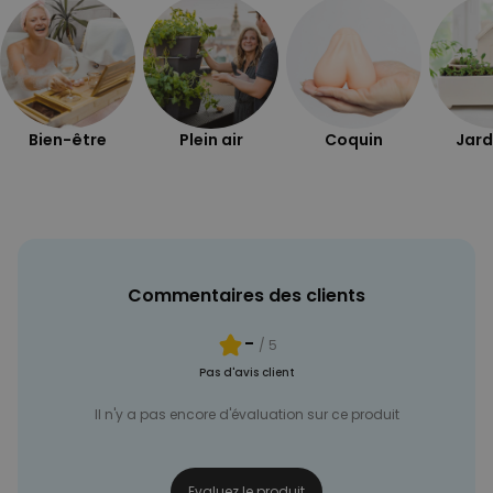
Bien-être
Plein air
Coquin
Jard
Commentaires des clients
-
/ 5
Pas d'avis client
Il n'y a pas encore d'évaluation sur ce produit
Evaluez le produit