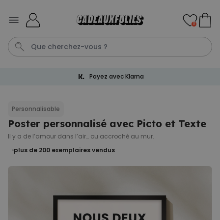
Skip to Content
0
Payez avec Klarna
Mug
Photo Sur Plexiglas
Spritz
Peignoir
Anniversair
Personnalisable
Poster personnalisé avec Picto et Texte
Personnalisable
Verre à gin personnalisé avec
Il y a de l’amour dans l’air… ou accroché au mur.
texte
plus de 9.900
plus de 200
exemplaires vendus
exemplaires
19,99 €
vendus
Personnalisable
Chaussettes personnalisées
visage
plus de
28.500
exemplaires
19,99 €
vendus