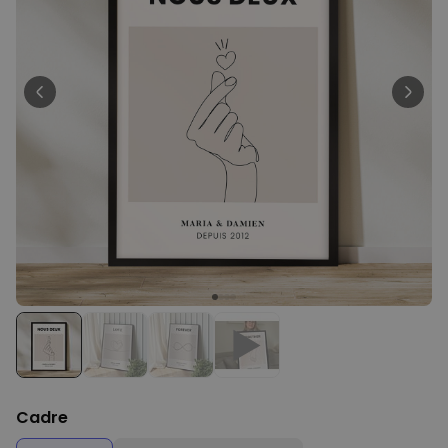
Personnalisable
Poster photo personnalisé
avec texte
plus de 400
exemplaires
29,99 €
vendus
Personnalisable
Chaussettes personnalisées
avec votre animal de
compagnie
plus de
14.000
exemplaires
19,99 €
vendus
Personnalisable
Tablier de cuisine
personnalisé Édition limitée
plus de 2.400
exemplaires
29,99 €
vendus
Cadre