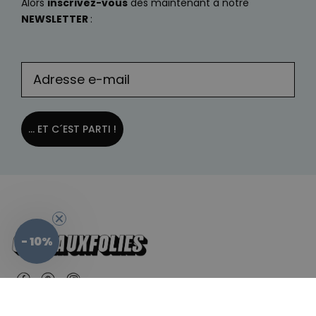
Alors
inscrivez-vous
dès maintenant à notre
NEWSLETTER
:
... ET C´EST PARTI !
- 10%
Belgique