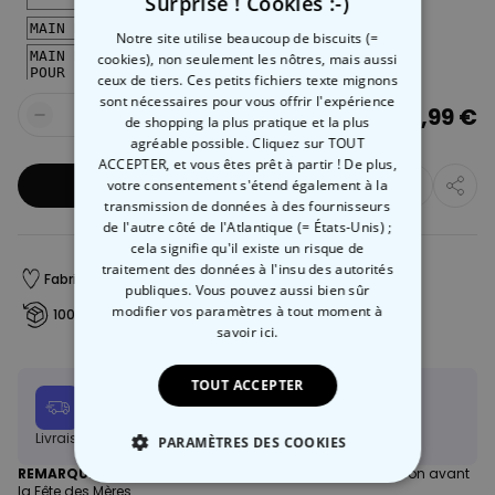
Surprise ! Cookies :-)
Notre site utilise beaucoup de biscuits (=
cookies), non seulement les nôtres, mais aussi
ceux de tiers. Ces petits fichiers texte mignons
sont nécessaires pour vous offrir l'expérience
29,99 €
de shopping la plus pratique et la plus
Quantité
agréable possible. Cliquez sur TOUT
ACCEPTER, et vous êtes prêt à partir ! De plus,
Ajouter au panier
votre consentement s'étend également à la
transmission de données à des fournisseurs
de l'autre côté de l'Atlantique (= États-Unis) ;
cela signifie qu'il existe un risque de
traitement des données à l'insu des autorités
Fabriqué en Autriche
Livraison rapide
publiques. Vous pouvez aussi bien sûr
modifier vos paramètres à tout moment
à
100 jours satisfait ou remboursé
savoir ici.
TOUT ACCEPTER
Date de livraison
Ven, 14.08 – Lun, 17.08
Livraison gratuite dès 60 €
En savoir plus
PARAMÈTRES DES COOKIES
REMARQUE :
Nous
ne pouvons plus garantir
une livraison avant
la Fête des Mères.
STRICTEMENT NÉCESSAIRE