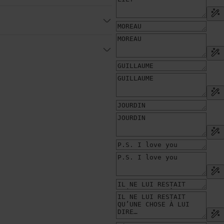
alentin, un anniversaire de
ure
 (un décès tragique et des
illeux cadeau
pour son ami·e,
e, à l’occasion d’une fête ou
s de haute qualité (plus épais
r personnalisé P.S. I Love You
ui-même du roman tout aussi
cm (A2)
-à-dire avec votre propre
photo
 si sélectionné (voir ci-dessus)
e de gestion posthume. Au lieu
dans le menu ou s’il n’y a pas de
mpte vraiment ici et
ureusement pas en stock pour le
 tilleul OU en aluminium
otecteur à l’extérieur)
aroi arrière fixée par des
’est pas affiché dans la
ponible, le cadre n’est