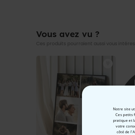
Vous avez vu ?
Ces produits pourraient aussi vous intére
Notre site u
Ces petits 
pratique et 
votre cons
côté de l'