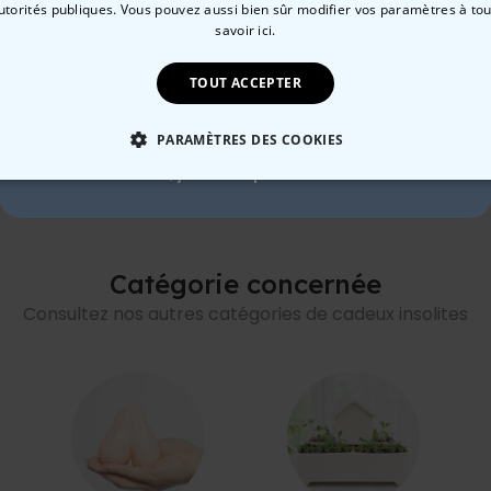
autorités publiques. Vous pouvez aussi bien sûr modifier vos paramètres à t
10 % de réduction ?
savoir ici.
TOUT ACCEPTER
Oui, volontiers !
exte
alisierbares Poster mit Haustier Illustration
Poster avec 8 Photos et T
PARAMÈTRES DES COOKIES
 €
29,99 €
Non merci, je n'aime pas les réductions
 NÉCESSAIRE
PERFORMANCE
COMMERCIALISATION
Catégorie concernée
Consultez nos autres catégories de cadeux insolites