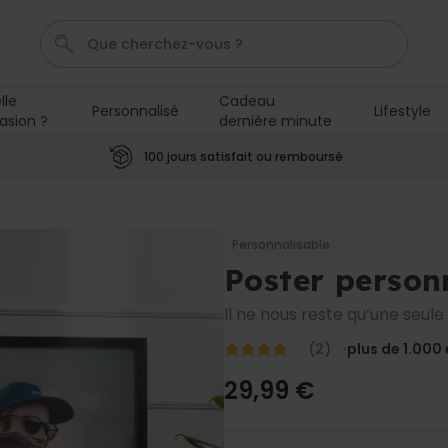
lle
Cadeau
Personnalisé
Lifestyle
asion ?
dernière minute
T-Shirt
Aperol
Photo Sur Plexiglas
Peignoir
Ve
100 jours satisfait ou remboursé
Personnalisable
Chaussettes personnalisées
avec votre animal de
Personnalisable
compagnie
plus de
Poster person
14.000
exemplaires
19,99 €
vendus
Il ne nous reste qu’une seule
Personnalisable
(2)
plus de 1.000
Paillasson personnalisé avec
pictos et nom
29,99 €
plus de 2.200
exemplaires
34,99 €
vendus