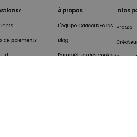
stions?
À propos
Infos p
lients
L'équipe CadeauxFolies
Presse
s de paiement?
Blog
Créateu
port
Paramètres des cookies
Demand
olis
rétractation
z les réponses
à vos
s dans
la rubrique FAQ.