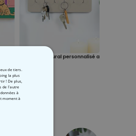
isé Famille Cartoon - Illustration
Porte-clés mural personnalisé avec monogr
Porte-clés 
24,99 €
24,99 €
eux de tiers.
ping la plus
ir ! De plus,
 de l'autre
s données à
out moment
à
E