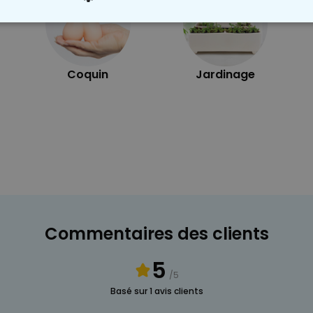
 NÉCESSAIRE
PERFORMANCE
COMMERCIALISATION
Coquin
Jardinage
Commentaires des clients
5
/5
Basé sur 1 avis clients