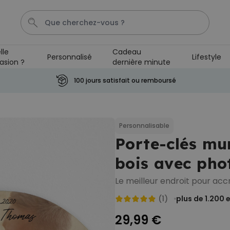
lle
Cadeau
Personnalisé
Lifestyle
asion ?
dernière minute
Photo Sur Plexiglas
Tablier
Lampe Led
Aperol
100 jours satisfait ou remboursé
Personnalisable
Paillasson personnalisé avec
pictos et nom
Personnalisable
plus de 2.200
Porte-clés mu
exemplaires
34,99 €
vendus
bois avec phot
Personnalisable
Verre Aperol Spritz
Le meilleur endroit pour acc
personnalisé avec prénom
plus de
19.400
(1)
plus de 1.200
e
exemplaires
16,99 €
vendus
29,99 €