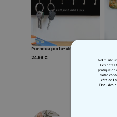
Panneau porte-clés personnalisé avec
Porte
24,99 €
24,99
Notre site u
Ces petits 
pratique et 
votre cons
côté de l'
l'insu des 