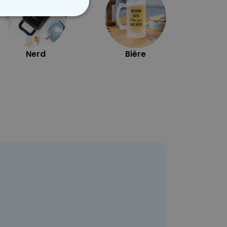
NON CLASSÉ
Nerd
Bière