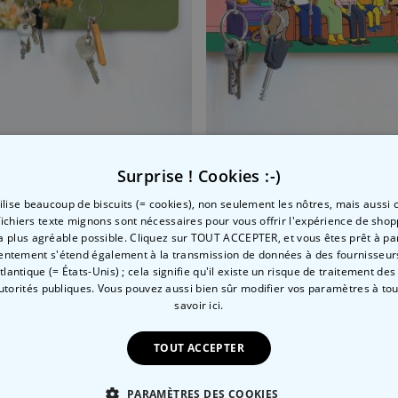
 symboles et noms
-clés mural personnalisé avec photo et texte
Porte-clés Mural personnal
Surprise ! Cookies :-)
 €
24,99 €
tilise beaucoup de biscuits (= cookies), non seulement les nôtres, mais aussi c
fichiers texte mignons sont nécessaires pour vous offrir l'expérience de shop
la plus agréable possible. Cliquez sur TOUT ACCEPTER, et vous êtes prêt à part
entement s'étend également à la transmission de données à des fournisseurs
Atlantique (= États-Unis) ; cela signifie qu'il existe un risque de traitement de
autorités publiques. Vous pouvez aussi bien sûr modifier vos paramètres à t
Catégorie concernée
savoir ici.
Consultez nos autres catégories de cadeux insolites
TOUT ACCEPTER
PARAMÈTRES DES COOKIES