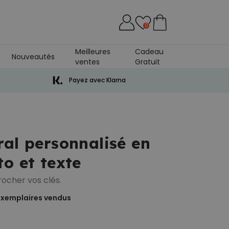
0
Meilleures
Cadeau
Nouveautés
ventes
Gratuit
Peignoir
Payez avec Klarna
ral personnalisé en
o et texte
rocher vos clés.
xemplaires vendus