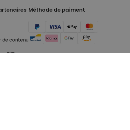
artenaires
Méthode de paiment
r de contenu
es B2B