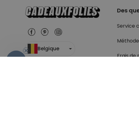
Des que
Service c
Méthode
Belgique
Frais de 
- 10%
Suivi du c
Retour
Droit de 
Retrouve
question