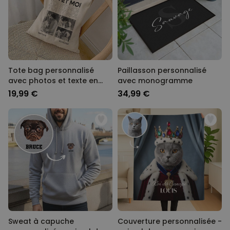
Tote bag personnalisé
Paillasson personnalisé
avec photos et texte en
avec monogramme
noir et blanc
19,99 €
34,99 €
Sweat à capuche
Couverture personnalisée -