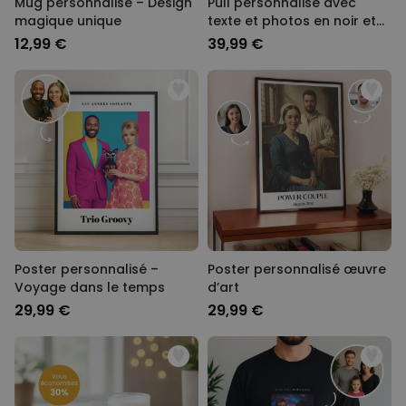
Mug personnalisé – Design
Pull personnalisé avec
magique unique
texte et photos en noir et
blanc
12,99 €
39,99 €
Poster personnalisé –
Poster personnalisé œuvre
Voyage dans le temps
d’art
29,99 €
29,99 €