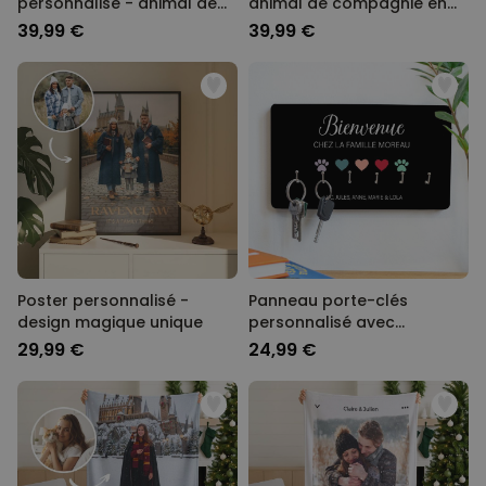
personnalisé - animal de
animal de compagnie en
compagnie version BD
costume
39,99 €
39,99 €
Poster personnalisé -
Panneau porte-clés
design magique unique
personnalisé avec
symboles et noms
29,99 €
24,99 €