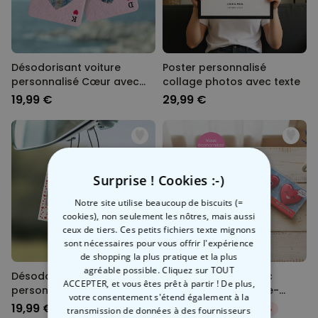
Désodorisant voiture
Poster personnalisé
personnalisé Cœur avec
collage photos avec texte
photo
19,99 €
29,99 €
Surprise ! Cookies :-)
Notre site utilise beaucoup de biscuits (=
cookies), non seulement les nôtres, mais aussi
ceux de tiers. Ces petits fichiers texte mignons
sont nécessaires pour vous offrir l'expérience
de shopping la plus pratique et la plus
agréable possible. Cliquez sur TOUT
Désodorisant voiture
Coffret cadeau avec
ACCEPTER, et vous êtes prêt à partir ! De plus,
personnalisé Design
chaussettes, chauffe-
votre consentement s'étend également à la
polaroïd avec cœurs - Lot
mains et confettis de bain
19,99 €
32,27 €
37,97 €
-15%
transmission de données à des fournisseurs