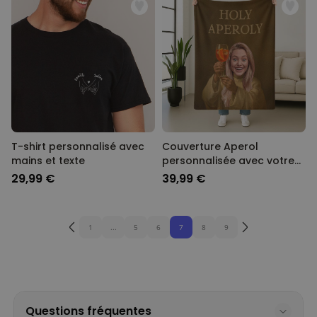
T-shirt personnalisé avec
Couverture Aperol
mains et texte
personnalisée avec votre
visage
29,99 €
39,99 €
1
...
5
6
7
8
9
Questions fréquentes