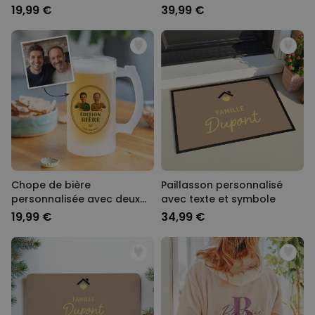
chanson - Lot de 2
19,99 €
39,99 €
Chope de bière
Paillasson personnalisé
personnalisée avec deux
avec texte et symbole
visages et logo
19,99 €
34,99 €