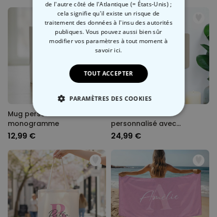
de 2
de l'autre côté de l'Atlantique (= États-Unis) ;
cela signifie qu'il existe un risque de
traitement des données à l'insu des autorités
publiques. Vous pouvez aussi bien sûr
modifier vos paramètres à tout moment
à
savoir ici.
TOUT ACCEPTER
PARAMÈTRES DES COOKIES
Mug personnalisé avec
Porte-clés mural
STRICTEMENT NÉCESSAIRE
monogramme
personnalisé avec
monogramme
12,99 €
24,99 €
PERFORMANCE
COMMERCIALISATION
NON CLASSÉ