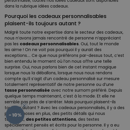
personnalisé, toutes nos idées cadeaux sont disponibles
dans la rubrique idées cadeaux.
Pourquoi les cadeaux personnalisables
plaisent-ils toujours autant ?
Malgré toute notre expertise dans le secteur des cadeaux,
nous n’avons jamais rencontré de personne n’appréciant
pas les
cadeaux personnalisables
. Oui, tout le monde
les aime ! On ne voit pas pourquoi il y aurait des
exceptions.... Ce que nous préférons par-dessus tout, c’est
bien entendu le moment où l’on nous offre une telle
surprise. Oui, nous parlons bien de cet instant magique
lorsque nous la déballons, lorsque nous nous rendons
compte qu’il s’agit d’un cadeau personnalisé sur mesure
totalement représentatif de notre personne ou d’une
tasse personnalisée
avec notre surnom préféré. Depuis
quelque temps maintenant, c’est à la mode. Et elle ne
semble pas près de s’arrêter. Mais pourquoi plaisent-ils
toujours autant ? Avec les cadeaux personnalisés, il y a des
petites choses en plus, des petits détails qui nous
- 10%
touchent,
des petites attentions
, des textes
spécialement pensés et écrits pour la personne. Il y a eu