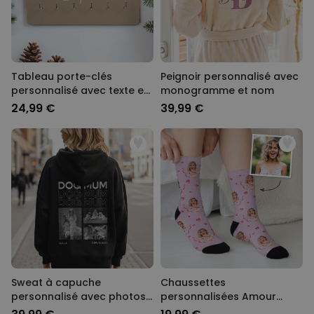
Tableau porte-clés
Peignoir personnalisé avec
personnalisé avec texte et
monogramme et nom
symbole
24,99 €
39,99 €
Sweat à capuche
Chaussettes
personnalisé avec photos
personnalisées Amour
en noir et blanc et texte
avec votre visage