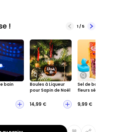
se !
1
/
5
e bain
Boules à Liqueur
Sel de bain avec
Sav
pour Sapin de Noël
fleurs séchées
14,99 €
9,99 €
6,