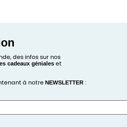
ion
de, des infos sur nos
dées cadeaux géniales
et
intenant à notre
NEWSLETTER
: