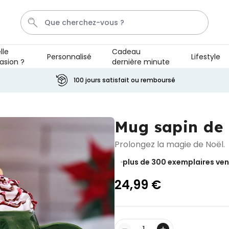
lle
Cadeau
Personnalisé
Lifestyle
asion ?
dernière minute
T-Shirt
Aperol
Photo Sur Plexiglas
Peignoir
An
100 jours satisfait ou remboursé
Personnalisable
Verre à gin personnalisé avec
Mug sapin de
texte
plus de 9.900
exemplaires
19,99 €
Prolongez la magie de Noël.
vendus
plus de 300
exemplaires ve
Personnalisable
Chaussettes personnalisées
24,99 €
visage
plus de
28.500
exemplaires
19,99 €
vendus