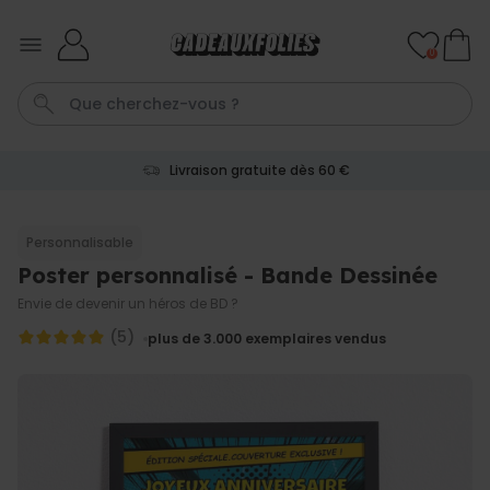
Skip to Content
0
Livraison gratuite dès 60 €
Mug
Photo Sur Plexiglas
Spritz
Peignoir
Anniversair
Personnalisable
Poster personnalisé - Bande Dessinée
Personnalisable
Verre à gin personnalisé avec
Envie de devenir un héros de BD ?
texte
plus de 9.900
(5)
plus de 3.000
exemplaires vendus
exemplaires
19,99 €
vendus
Personnalisable
Chaussettes personnalisées
visage
plus de
28.500
exemplaires
19,99 €
vendus