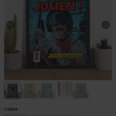
Personnalisable
Poster photo personnalisé
avec texte
plus de 400
exemplaires
29,99 €
vendus
Personnalisable
Chaussettes personnalisées
avec votre animal de
compagnie
plus de
14.000
exemplaires
19,99 €
vendus
Personnalisable
Tablier de cuisine
personnalisé Édition limitée
plus de 2.400
exemplaires
29,99 €
vendus
Cadre