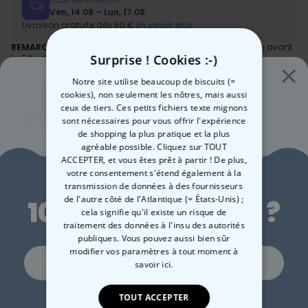
Ven, 14.08 – Lun, 17.08
Livraison gratuite dès 60 €
En savoir plus
REMARQUE :
Nous
ne pouvons plus garantir
une livraison avant
Surprise ! Cookies :-)
la Fête des Mères.
Notre site utilise beaucoup de biscuits (=
Méthode de paiment :
cookies), non seulement les nôtres, mais aussi
ceux de tiers. Ces petits fichiers texte mignons
sont nécessaires pour vous offrir l'expérience
de shopping la plus pratique et la plus
agréable possible. Cliquez sur TOUT
ACCEPTER, et vous êtes prêt à partir ! De plus,
Envie de
votre consentement s'étend également à la
transmission de données à des fournisseurs
En bref
de l'autre côté de l'Atlantique (= États-Unis) ;
10 % de réduction ?
Édition spéciale, pour ainsi dire
cela signifie qu'il existe un risque de
N'importe qui : un ami, un homme / une femme ou un papa /
Description
traitement des données à l'insu des autorités
une maman peut devenir un héros de BD avec sa photo en
publiques. Vous pouvez aussi bien sûr
Poster personnalisé - Bande Dessinée
couverture
modifier vos paramètres à tout moment
à
Oui, volontiers !
Enfin, quelque chose de croustillant à afficher sur le mur - pour vos
Détails
Imprimé sur du papier de haute qualité
savoir ici.
amis et vos proches - découvrez ce
poster personnalisé au
Format A2
Poster personnalisé - Bande Dessinée
design de Bande Dessinée
avec la photo de votre choix et votre
Cadre disponible en option
Imprimé sur du papier satiné mat de 180 grammes de haute
TOUT ACCEPTER
Non merci, je n'aime pas les réductions
propre texte. Pour son petit ami, sa chérie, son mari, son épouse, son