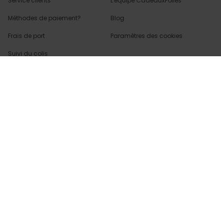
Service clients
L'équipe CadeauxFolies
Méthodes de paiement?
Blog
Frais de port
Paramètres des cookies
Suivi du colis
Retour
Droit de rétractation
Retrouvez les réponses
à vos
questions dans
la rubrique FAQ.
Infos partenaires
Presse
Créateur de contenu
Demandes B2B
Méthode de paiment