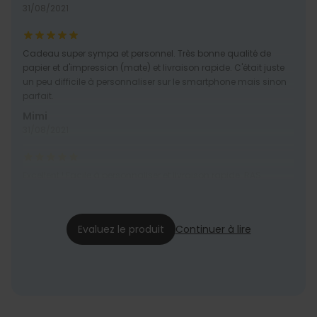
31/08/2021
Cadeau super sympa et personnel. Très bonne qualité de
papier et d'impression (mate) et livraison rapide. C'était juste
un peu difficile à personnaliser sur le smartphone mais sinon
parfait.
Mimi
31/08/2021
Excellent ! Facile à personnaliser et livraison rapide. RAS
Marinette
31/08/2021
Evaluez le produit
Continuer à lire