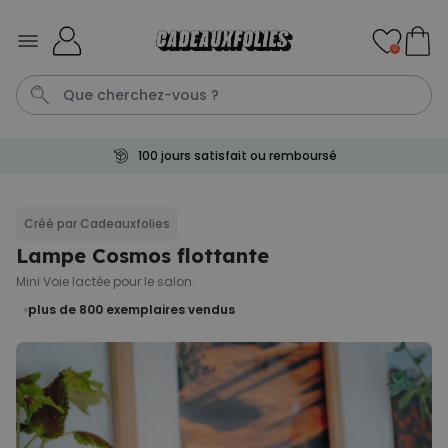
Skip to Content
0
100 jours satisfait ou remboursé
T-Shirt
Aperol
Photo Sur Plexiglas
Peignoir
Verre
Créé par Cadeauxfolies
Lampe Cosmos flottante
Personnalisable
Chaussettes personnalisées
Mini Voie lactée pour le salon.
avec votre animal de
compagnie
plus de
plus de 800
exemplaires vendus
14.000
exemplaires
19,99 €
vendus
Personnalisable
Paillasson personnalisé avec
pictos et nom
plus de 2.200
exemplaires