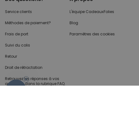
Service clients
L'équipe CadeauxFolies
Méthodes de paiement?
Blog
Frais de port
Paramètres des cookies
Suivi du colis
Retour
Droit de rétractation
Retrouvez les réponses
à vos
questions dans
la rubrique FAQ.
- 10%
Infos partenaires
Presse
Créateur de contenu
Demandes B2B
Méthode de paiment