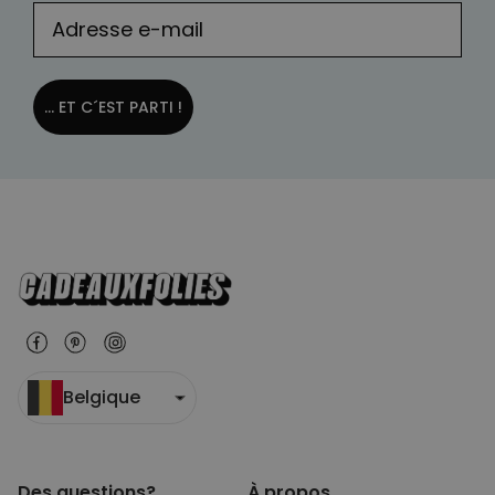
... ET C´EST PARTI !
Belgique
Des questions?
À propos