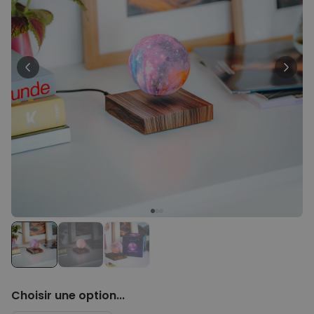
34,99 €
vendus
Personnalisable
Verre à gin personnalisé avec
texte
plus de 9.900
exemplaires
19,99 €
vendus
Personnalisable
Photo sur bois personnalisée -
Design Instagram
plus de 4.600
exemplaires
24,99 €
vendus
Personnalisable
Chaussettes personnalisées
visage
plus de
28.500
exemplaires
19,99 €
vendus
Choisir une option...