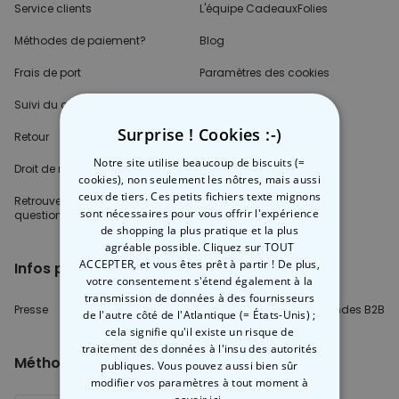
Service clients
L'équipe CadeauxFolies
Méthodes de paiement?
Blog
Frais de port
Paramètres des cookies
Suivi du colis
Surprise ! Cookies :-)
Retour
Notre site utilise beaucoup de biscuits (=
Droit de rétractation
cookies), non seulement les nôtres, mais aussi
ceux de tiers. Ces petits fichiers texte mignons
Retrouvez les réponses
à vos
sont nécessaires pour vous offrir l'expérience
questions dans
la rubrique FAQ.
de shopping la plus pratique et la plus
agréable possible. Cliquez sur TOUT
ACCEPTER, et vous êtes prêt à partir ! De plus,
Infos partenaires
votre consentement s'étend également à la
transmission de données à des fournisseurs
Presse
Créateur de contenu
Demandes B2B
de l'autre côté de l'Atlantique (= États-Unis) ;
cela signifie qu'il existe un risque de
traitement des données à l'insu des autorités
Méthode de paiment
publiques. Vous pouvez aussi bien sûr
modifier vos paramètres à tout moment
à