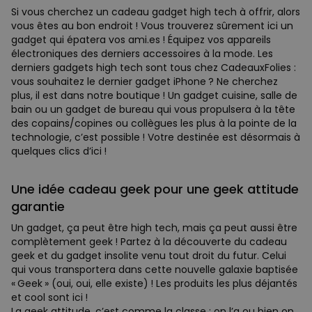
Si vous cherchez un cadeau gadget high tech à offrir, alors
vous êtes au bon endroit ! Vous trouverez sûrement ici un
gadget qui épatera vos ami.es ! Équipez vos appareils
électroniques des derniers accessoires à la mode. Les
derniers gadgets high tech sont tous chez CadeauxFolies :
vous souhaitez le dernier gadget iPhone ? Ne cherchez
plus, il est dans notre boutique ! Un gadget cuisine, salle de
bain ou un gadget de bureau qui vous propulsera à la tête
des copains/copines ou collègues les plus à la pointe de la
technologie, c’est possible ! Votre destinée est désormais à
quelques clics d’ici !
Une idée cadeau geek pour une geek attitude
garantie
Un gadget, ça peut être high tech, mais ça peut aussi être
complètement geek ! Partez à la découverte du cadeau
geek et du gadget insolite venu tout droit du futur. Celui
qui vous transportera dans cette nouvelle galaxie baptisée
« Geek » (oui, oui, elle existe) ! Les produits les plus déjantés
et cool sont ici !
La geek attitude, c’est comme la classe : on l’a ou bien on