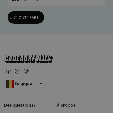
... ET C´EST PARTI !
Belgique
Des questions?
À propos