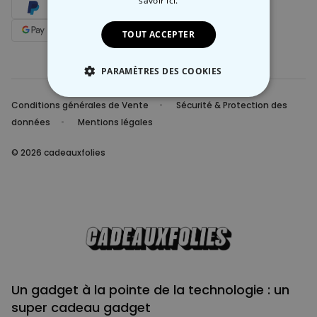
savoir ici.
TOUT ACCEPTER
PARAMÈTRES DES COOKIES
STRICTEMENT NÉCESSAIRE
Conditions générales de Vente
Sécurité & Protection des
données
Mentions légales
PERFORMANCE
© 2026 cadeauxfolies
COMMERCIALISATION
NON CLASSÉ
Un gadget à la pointe de la technologie : un
super cadeau gadget