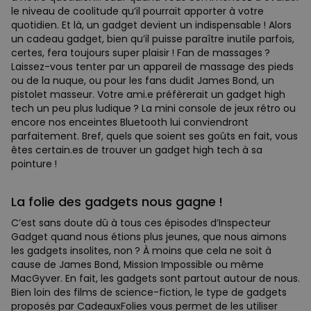
le niveau de coolitude qu’il pourrait apporter à votre
quotidien. Et là, un gadget devient un indispensable ! Alors
un cadeau gadget, bien qu’il puisse paraître inutile parfois,
certes, fera toujours super plaisir ! Fan de massages ?
Laissez-vous tenter par un appareil de massage des pieds
ou de la nuque, ou pour les fans dudit James Bond, un
pistolet masseur. Votre ami.e préfèrerait un gadget high
tech un peu plus ludique ? La mini console de jeux rétro ou
encore nos enceintes Bluetooth lui conviendront
parfaitement. Bref, quels que soient ses goûts en fait, vous
êtes certain.es de trouver un gadget high tech à sa
pointure !
La folie des gadgets nous gagne !
C’est sans doute dû à tous ces épisodes d’Inspecteur
Gadget quand nous étions plus jeunes, que nous aimons
les gadgets insolites, non ? À moins que cela ne soit à
cause de James Bond, Mission Impossible ou même
MacGyver. En fait, les gadgets sont partout autour de nous.
Bien loin des films de science-fiction, le type de gadgets
proposés par CadeauxFolies vous permet de les utiliser