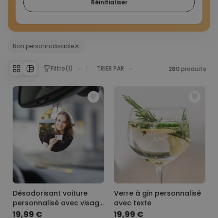
Réinitialiser
Non personnalisable
Filtre
(
1
)
TRIER PAR
280
produits
Désodorisant voiture
Verre à gin personnalisé
personnalisé avec visage
avec texte
- Lot de 2
19,99 €
19,99 €