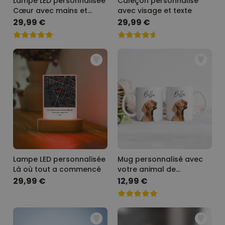
Lampe LED personnalisée
Caleçon personnalisé
Cœur avec mains et
avec visage et texte
noms
29,99 €
29,99 €
Lampe LED personnalisée
Mug personnalisé avec
Là où tout a commencé
votre animal de
compagnie
29,99 €
12,99 €