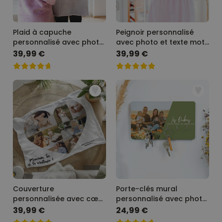
Plaid à capuche
Peignoir personnalisé
personnalisé avec photo
avec photo et texte motif
et texte
feuilles
39,99 €
39,99 €
Couverture
Porte-clés mural
personnalisée avec cœur
personnalisé avec photo
et texte
et texte
39,99 €
24,99 €