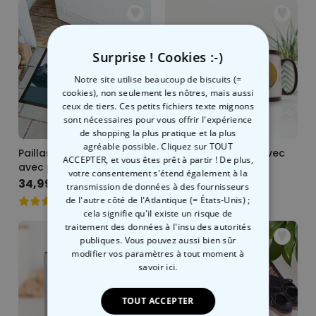
Surprise ! Cookies :-)
Notre site utilise beaucoup de biscuits (=
cookies), non seulement les nôtres, mais aussi
ceux de tiers. Ces petits fichiers texte mignons
sont nécessaires pour vous offrir l'expérience
de shopping la plus pratique et la plus
agréable possible. Cliquez sur TOUT
Paillasson personnalisé
Mug personnalisé avec
ACCEPTER, et vous êtes prêt à partir ! De plus,
avec photo et texte
photo et texte
votre consentement s'étend également à la
34,99 €
12,99 €
transmission de données à des fournisseurs
de l'autre côté de l'Atlantique (= États-Unis) ;
cela signifie qu'il existe un risque de
traitement des données à l'insu des autorités
publiques. Vous pouvez aussi bien sûr
modifier vos paramètres à tout moment
à
savoir ici.
TOUT ACCEPTER