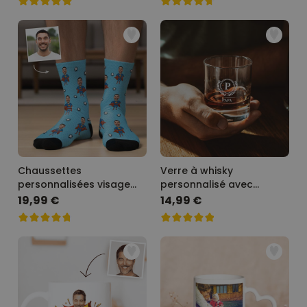
Chaussettes
Verre à whisky
personnalisées visage
personnalisé avec
motif super-héros
monogramme
19,99 €
14,99 €