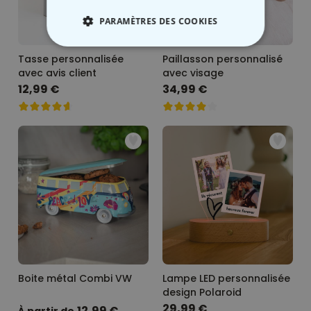
PARAMÈTRES DES COOKIES
STRICTEMENT NÉCESSAIRE
Tasse personnalisée
Paillasson personnalisé
avec avis client
avec visage
PERFORMANCE
12,99 €
34,99 €
COMMERCIALISATION
NON CLASSÉ
Boite métal Combi VW
Lampe LED personnalisée
design Polaroid
29,99 €
12,99 €