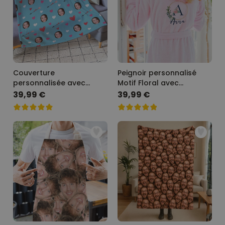
Couverture
Peignoir personnalisé
personnalisée avec
Motif Floral avec
visage - Différents motifs
Monogramme et Texte
39,99 €
39,99 €