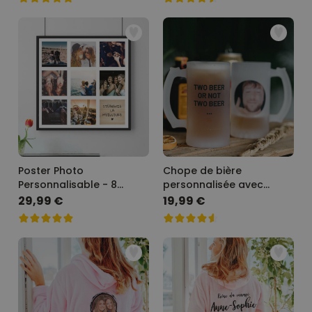
Poster Photo
Chope de bière
Personnalisable - 8
personnalisée avec
Images + Texte
photo et texte
29,99 €
19,99 €