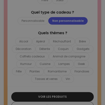
Frère
Sœur
Personnalisable
Quel type de cadeau ?
Poster photo personnalisé
avec texte
plus de 400
Personnalisable
Non personnalisable
exemplaires
29,99 €
vendus
Quels thèmes ?
Personnalisable
Chaussettes personnalisées
Alcool
Apérol
Réchauffant
Bière
avec votre animal de
compagnie
plus de
Décoration
Détente
Coquin
Gadgets
14.000
exemplaires
19,99 €
vendus
Coffrets cadeaux
Animal de compagnie
Humour
Cuisine
Lampes
Geek
Personnalisable
Tablier de cuisine
Fête
Plantes
Romantisme
Friandises
personnalisé Édition limitée
plus de 2.400
Tasses et verres
Vin
exemplaires
29,99 €
vendus
VOIR LES PRODUITS