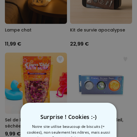
Lampe chat
Kit de survie apocalypse
11,99 €
22,99 €
Surprise ! Cookies :-)
Sel de bain avec fleurs
Balles anti-stress Soleil,
séchées
Lune et Terre
Notre site utilise beaucoup de biscuits (=
cookies), non seulement les nôtres, mais aussi
9,99 €
12,99 €