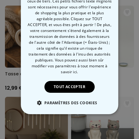
ceux de tiers. Ces petits fichiers texte mignons
sont nécessaires pour vous offrir l'expérience
de shopping la plus pratique et la plus
agréable possible. Cliquez sur TOUT
ACCEPTER, et vous êtes prêt à partir ! De plus,
votre consentement s'étend également à la
transmission de données à des fournisseurs
de l'autre côté de l'Atlantique (= États-Unis) ;
cela signifie qu'il existe un risque de
traitement des données à l'insu des autorités
publiques. Vous pouvez aussi bien sûr
modifier vos paramètres à tout moment
à
savoir ici.
Tasse chat porte-biscuit
Décapsuleur guitare
TOUT ACCEPTER
12,99 €
11,99 €
PARAMÈTRES DES COOKIES
STRICTEMENT NÉCESSAIRE
PERFORMANCE