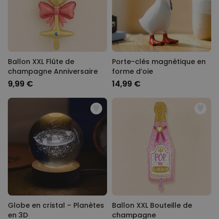
Personnalisable
Poster photo personnalisé
avec texte
plus de 400
exemplaires
29,99 €
vendus
Ballon XXL Flûte de
Porte-clés magnétique en
champagne Anniversaire
forme d’oie
Personnalisable
Chaussettes personnalisées
9,99 €
14,99 €
avec votre animal de
compagnie
plus de
14.000
exemplaires
19,99 €
vendus
Personnalisable
Tablier de cuisine
personnalisé Édition limitée
plus de 2.400
exemplaires
29,99 €
vendus
Globe en cristal – Planètes
Ballon XXL Bouteille de
en 3D
champagne