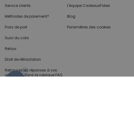
Service clients
L'équipe CadeauxFolies
Méthodes de paiement?
Blog
Frais de port
Paramètres des cookies
Suivi du colis
Retour
Droit de rétractation
Retrouvez les réponses
à vos
questions dans
la rubrique FAQ.
- 10%
Infos partenaires
Presse
Créateur de contenu
Demandes B2B
Méthode de paiment