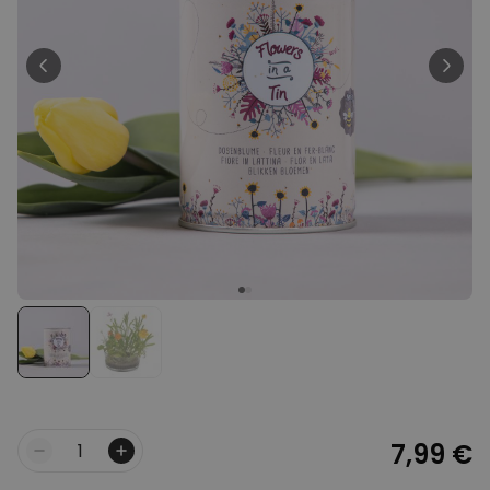
Personnalisable
Poster photo personnalisé
avec texte
plus de 400
exemplaires
29,99 €
vendus
Personnalisable
Chaussettes personnalisées
avec votre animal de
compagnie
plus de
14.000
exemplaires
19,99 €
vendus
Personnalisable
Tablier de cuisine
personnalisé Édition limitée
plus de 2.400
exemplaires
29,99 €
vendus
7,99 €
Quantité