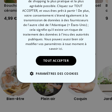
de shopping la plus pratique et la plus
Bouchon avec fleur en
Lot de 4 figurines de Noël
Bal
agréable possible. Cliquez sur TOUT
céramique
pour plantes
cha
ACCEPTER, et vous êtes prêt à partir ! De plus,
votre consentement s'étend également à la
4,99 €
13,99 €
9,9
transmission de données à des fournisseurs
de l'autre côté de l'Atlantique (= États-Unis) ;
cela signifie qu'il existe un risque de
traitement des données à l'insu des autorités
publiques. Vous pouvez aussi bien sûr
modifier vos paramètres à tout moment
à
Catégorie concernée
savoir ici.
Consultez nos autres catégories de cadeux insolites
TOUT ACCEPTER
PARAMÈTRES DES COOKIES
STRICTEMENT NÉCESSAIRE
PERFORMANCE
Bien-être
Plein air
Coquin
Jard
COMMERCIALISATION