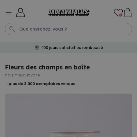
Skip to Content
0
100 jours satisfait ou remboursé
Mug
Photo Sur Plexiglas
Spritz
Peignoir
Anniversair
Fleurs des champs en boîte
Plaisir fleuri et varié.
Personnalisable
Verre à gin personnalisé avec
plus de 3.000
exemplaires vendus
texte
plus de 9.900
exemplaires
19,99 €
vendus
Personnalisable
Chaussettes personnalisées
visage
plus de
28.500
exemplaires
19,99 €
vendus