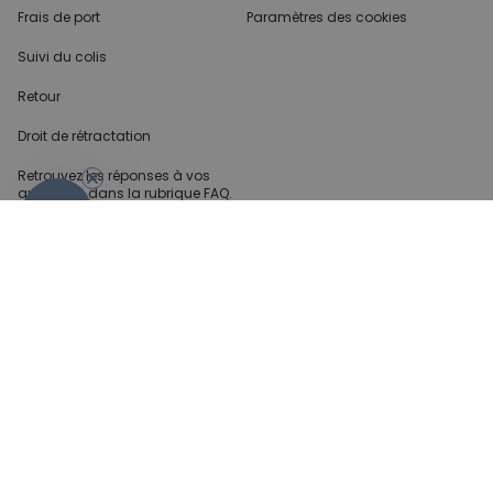
Frais de port
Paramètres des cookies
Suivi du colis
Retour
Droit de rétractation
Retrouvez les réponses
à vos
questions dans
la rubrique FAQ.
- 10%
Infos partenaires
Presse
Créateur de contenu
Demandes B2B
Méthode de paiment