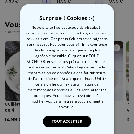
7,99 €
11,99 €
9,99 €
Surprise ! Cookies :-)
Vous avez vu ?
Notre site utilise beaucoup de biscuits (=
Ces produits pourraient aussi vous intéresser
cookies), non seulement les nôtres, mais aussi
ceux de tiers. Ces petits fichiers texte mignons
sont nécessaires pour vous offrir l'expérience
de shopping la plus pratique et la plus
agréable possible. Cliquez sur TOUT
ACCEPTER, et vous êtes prêt à partir ! De plus,
votre consentement s'étend également à la
transmission de données à des fournisseurs
de l'autre côté de l'Atlantique (= États-Unis) ;
cela signifie qu'il existe un risque de
traitement des données à l'insu des autorités
publiques. Vous pouvez aussi bien sûr
modifier vos paramètres à tout moment
à
Cuillères à café Chats, lot
Distributeur de cure-
Pas
savoir ici.
de 4
dents Woody
Mo
14,99 €
7,99 €
19,
TOUT ACCEPTER