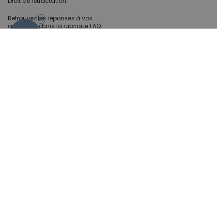
Droit de rétractation
Retrouvez les réponses
à vos
questions dans
la rubrique FAQ.
- 10%
Infos partenaires
Presse
Créateur de contenu
Demandes B2B
Méthode de paiment
Conditions générales de Vente
Sécurité & Protection des
données
Mentions légales