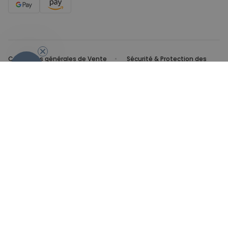
Conditions générales de Vente
Sécurité & Protection des
- 10%
données
Mentions légales
© 2026 cadeauxfolies
Toutes nos idées de cadeaux de depart
Sur CadeauxFolies, retrouvez toutes les idées cadeaux les
plus géniales et décalées pour fêter un depart dans une
bonne et décontractée humeur. Les c
adeaux d’au revoir
n’ont pas à être tristes et aussi sérieux, vous ne trouvez