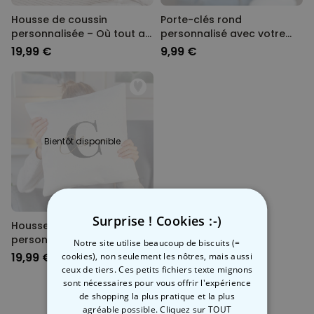
Housse de coussin
Porte-clés rond
personnalisée – Où tout a
personnalisé avec votre
commencé
animal de compagnie
19,99 €
9,99 €
Bientôt disponible
Surprise ! Cookies :-)
Housse de coussin
personnalisée avec
Notre site utilise beaucoup de biscuits (=
monogramme
19,99 €
cookies), non seulement les nôtres, mais aussi
ceux de tiers. Ces petits fichiers texte mignons
sont nécessaires pour vous offrir l'expérience
de shopping la plus pratique et la plus
1
2
3
4
agréable possible. Cliquez sur TOUT