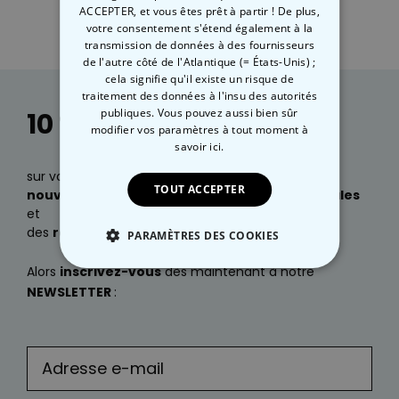
ACCEPTER, et vous êtes prêt à partir ! De plus,
votre consentement s'étend également à la
transmission de données à des fournisseurs
de l'autre côté de l'Atlantique (= États-Unis) ;
cela signifie qu'il existe un risque de
traitement des données à l'insu des autorités
publiques. Vous pouvez aussi bien sûr
10 % de réduction
modifier vos paramètres à tout moment
à
savoir ici.
sur votre prochaine commande, des infos sur nos
TOUT ACCEPTER
nouveautés
, ainsi que des
idées cadeaux géniales
et
des
réductions exclusives
?
PARAMÈTRES DES COOKIES
Alors
inscrivez-vous
dès maintenant à notre
STRICTEMENT NÉCESSAIRE
NEWSLETTER
:
PERFORMANCE
COMMERCIALISATION