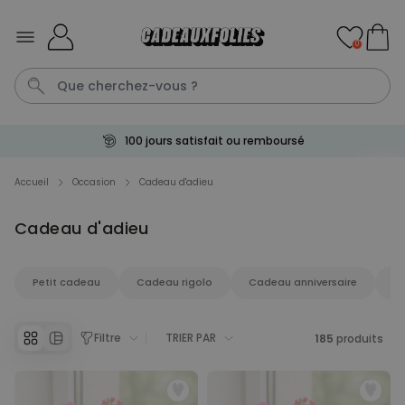
Skip to Content
0
100 jours satisfait ou remboursé
T-Shirt
Aperol
Photo Sur Plexiglas
Peignoir
Verre
Accueil
Occasion
Cadeau d'adieu
Cadeau d'adieu
Personnalisable
Chaussettes personnalisées
avec votre animal de
compagnie
plus de
Petit cadeau
Cadeau rigolo
Cadeau anniversaire
C
14.000
exemplaires
19,99 €
vendus
Filtre
TRIER PAR
185
produits
Personnalisable
Paillasson personnalisé avec
pictos et nom
plus de 2.200
exemplaires