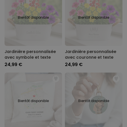
34,99 €
vendus
Personnalisable
Bientôt disponible
Bientôt disponible
Verre à gin personnalisé avec
texte
plus de 9.900
exemplaires
19,99 €
vendus
Personnalisable
Jardinière personnalisée
Photo sur bois personnalisée -
Jardinière personnalisée
Design Instagram
avec symbole et texte
avec couronne et texte
plus de 4.600
24,99 €
24,99 €
exemplaires
24,99 €
vendus
Personnalisable
Chaussettes personnalisées
visage
plus de
28.500
exemplaires
19,99 €
vendus
Bientôt disponible
Bientôt disponible