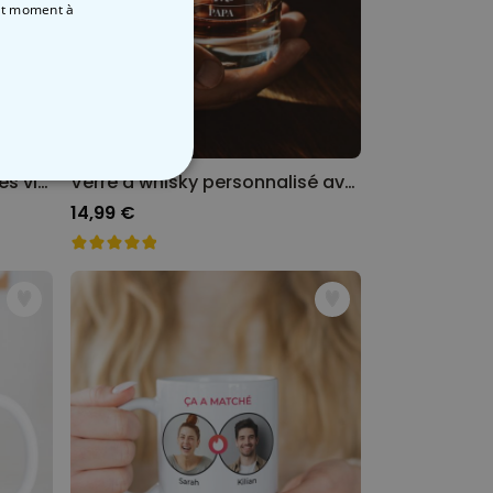
out moment
à
Chaussettes personnalisées visage motif super-héros
Verre à whisky personnalisé avec monogramme
NON CLASSÉ
14,99 €