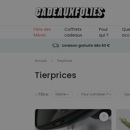
Skip to Content
Fête des
Coffrets
Pour
Que
Mères
cadeaux
qui ?
occ
Livraison gratuite dès 60 €
Accueil
Tierprices
Tierprices
Filtre:
Genre
Pour combien ?
Que