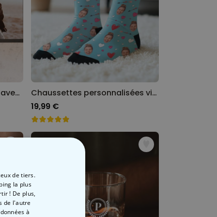
Paillasson personnalisé XL avec photo
Chaussettes personnalisées visage motifs amour
19,99 €
eux de tiers.
ping la plus
ir ! De plus,
 de l'autre
s données à