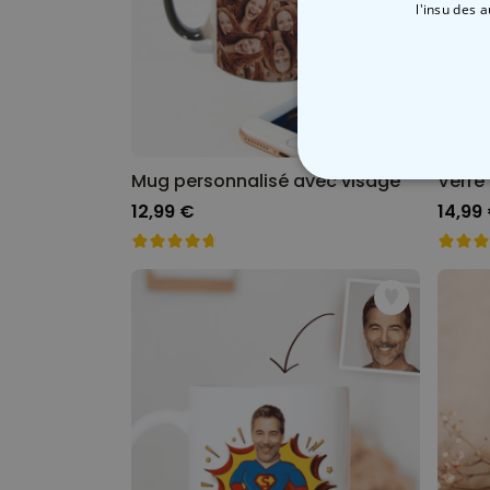
l'insu des 
Mug personnalisé avec visage
STRICTEMENT
12,99 €
14,99