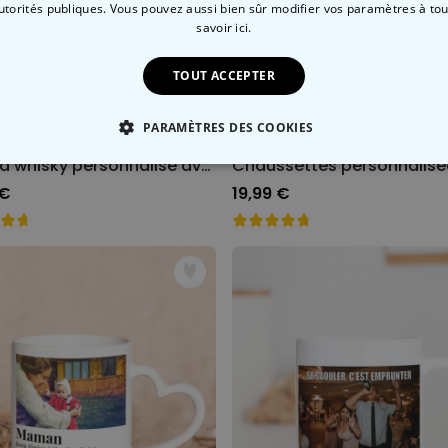
autorités publiques. Vous pouvez aussi bien sûr modifier vos paramètres à t
savoir ici.
TOUT ACCEPTER
PARAMÈTRES DES COOKIES
Verre à whisky personnalisé avec gravure
 NÉCESSAIRE
PERFORMANCE
COMMERCIALISATION
 €
19,99 €