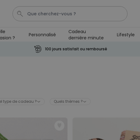
lle
Cadeau
Personnalisé
Lifestyle
asion ?
dernière minute
Mug
Photo Sur Plexiglas
Spritz
Peignoir
Anniv
100 jours satisfait ou remboursé
Personnalisable
Verre à gin personnalisé avec
texte
plus de 9.900
exemplaires
19,99 €
vendus
l type de cadeau ?
Quels thèmes ?
Personnalisable
Chaussettes personnalisées
visage
plus de
28.500
exemplaires
19,99 €
vendus
Personnalisable