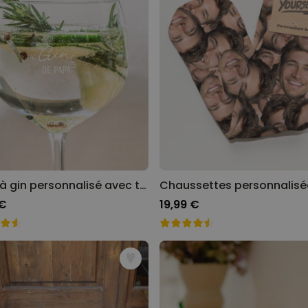
Poster photo personnalisé
avec texte
plus de 400
exemplaires
29,99 €
vendus
Personnalisable
Chaussettes personnalisées
avec votre animal de
compagnie
plus de
14.000
exemplaires
19,99 €
vendus
Personnalisable
Verre à gin personnalisé avec texte
Tablier de cuisine
personnalisé Édition limitée
 €
19,99 €
plus de 2.400
exemplaires
29,99 €
vendus