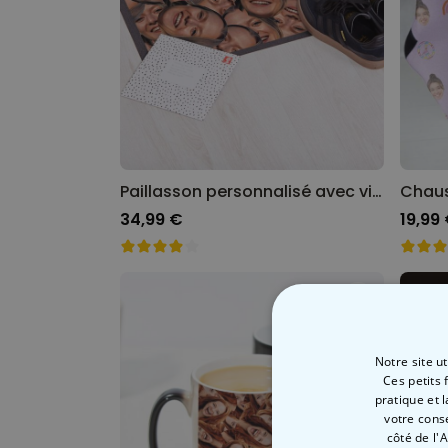
Paillasson personnalisé avec visage
34,99 €
19,99
Notre site u
Ces petits 
pratique et 
votre cons
côté de l'