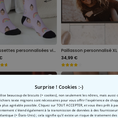
Chaussettes personnalisées visage différents motifs
 €
34,99 €
Surprise ! Cookies :-)
tilise beaucoup de biscuits (= cookies), non seulement les nôtres, mais aussi c
fichiers texte mignons sont nécessaires pour vous offrir l'expérience de shop
la plus agréable possible. Cliquez sur TOUT ACCEPTER, et vous êtes prêt à part
entement s'étend également à la transmission de données à des fournisseurs
Atlantique (= États-Unis) ; cela signifie qu'il existe un risque de traitement de