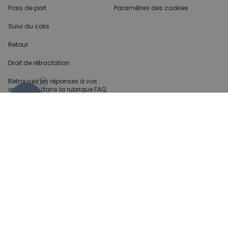
Frais de port
Paramètres des cookies
Suivi du colis
Retour
Droit de rétractation
Retrouvez les réponses
à vos
questions dans
la rubrique FAQ.
- 10%
Infos partenaires
Presse
Créateur de contenu
Demandes B2B
Méthode de paiment