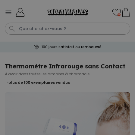
Skip to Content
0
100 jours satisfait ou remboursé
Aperol
Peignoir Homme
Spritz
Peignoir
Anniversaire
Thermomètre Infrarouge sans Contact
À avoir dans toutes les armoires à pharmacie.
Personnalisable
Verre à gin personnalisé avec
plus de 100
exemplaires vendus
texte
plus de 9.900
exemplaires
19,99 €
vendus
Personnalisable
Chaussettes personnalisées
visage
plus de
28.500
exemplaires
19,99 €
vendus