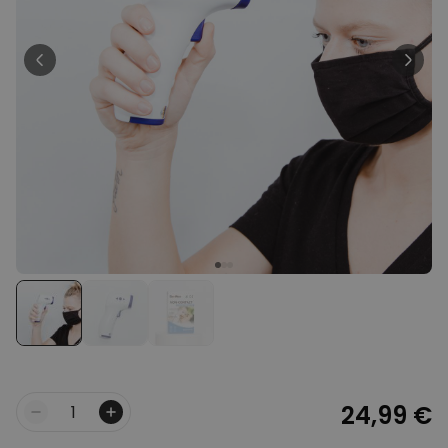
Personnalisable
Chaussettes personnalisées
avec votre animal de
compagnie
plus de
14.000
exemplaires
19,99 €
vendus
Personnalisable
Poster photo personnalisé
avec texte
plus de 400
exemplaires
29,99 €
vendus
Personnalisable
Tablier de cuisine
personnalisé Édition limitée
plus de 2.400
exemplaires
29,99 €
vendus
24,99 €
Quantité