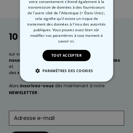
votre consentement s'étend également à la
transmission de données à des fournisseurs
de l'autre côté de l'Atlantique (= États-Unis) ;
cela signifie qu'il existe un risque de
traitement des données à l'insu des autorités
publiques. Vous pouvez aussi bien sûr
10 % de réduction
modifier vos paramètres à tout moment
à
savoir ici.
sur votre prochaine commande, des infos sur nos
TOUT ACCEPTER
nouveautés
, ainsi que des
idées cadeaux géniales
et
PARAMÈTRES DES COOKIES
des
réductions exclusives
?
STRICTEMENT NÉCESSAIRE
Alors
inscrivez-vous
dès maintenant à notre
NEWSLETTER
:
PERFORMANCE
COMMERCIALISATION
NON CLASSÉ