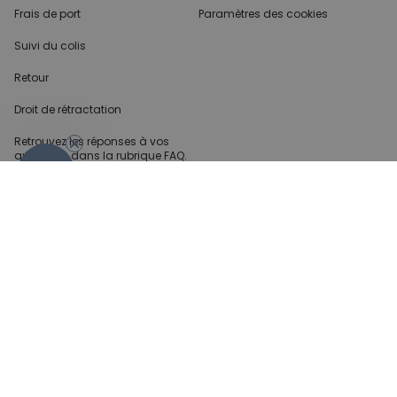
Frais de port
Paramètres des cookies
Suivi du colis
Retour
Droit de rétractation
Retrouvez les réponses
à vos
questions dans
la rubrique FAQ.
- 10%
Infos partenaires
Presse
Créateur de contenu
Demandes B2B
Méthode de paiment