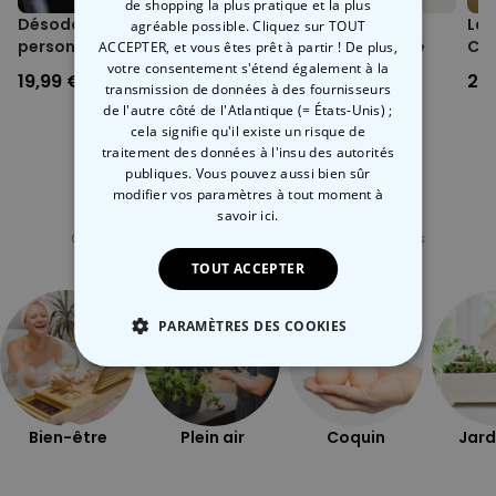
de shopping la plus pratique et la plus
Désodorisant voiture
Chaussettes
Lam
agréable possible. Cliquez sur TOUT
personnalisé avec visage
personnalisées visage
Cœu
ACCEPTER, et vous êtes prêt à partir ! De plus,
- Lot de 2
votre consentement s'étend également à la
19,99 €
19,99 €
29
transmission de données à des fournisseurs
de l'autre côté de l'Atlantique (= États-Unis) ;
cela signifie qu'il existe un risque de
traitement des données à l'insu des autorités
publiques. Vous pouvez aussi bien sûr
modifier vos paramètres à tout moment
à
Catégorie concernée
savoir ici.
Consultez nos autres catégories de cadeux insolites
TOUT ACCEPTER
PARAMÈTRES DES COOKIES
STRICTEMENT NÉCESSAIRE
PERFORMANCE
Bien-être
Plein air
Coquin
Jard
COMMERCIALISATION