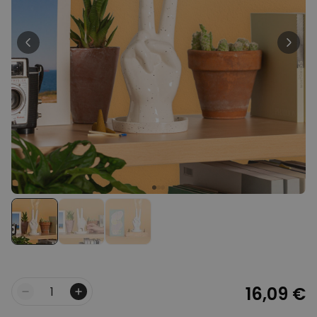
Personnalisable
Poster photo personnalisé
avec texte
plus de 400
exemplaires
29,99 €
vendus
Personnalisable
Chaussettes personnalisées
avec votre animal de
compagnie
plus de
14.000
exemplaires
19,99 €
vendus
Personnalisable
Tablier de cuisine
personnalisé Édition limitée
plus de 2.400
exemplaires
29,99 €
vendus
16,09 €
Quantité