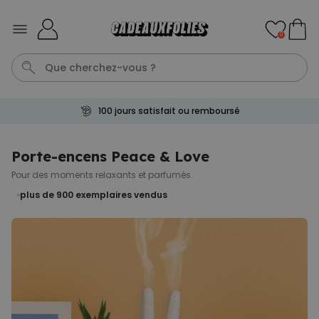
Skip to Content
0
100 jours satisfait ou remboursé
Mug
Photo Sur Plexiglas
Spritz
Peignoir
Anniversair
Porte-encens Peace & Love
Pour des moments relaxants et parfumés.
Personnalisable
Verre à gin personnalisé avec
plus de 900
exemplaires vendus
texte
plus de 9.900
exemplaires
19,99 €
vendus
Personnalisable
Chaussettes personnalisées
visage
plus de
28.500
exemplaires
19,99 €
vendus