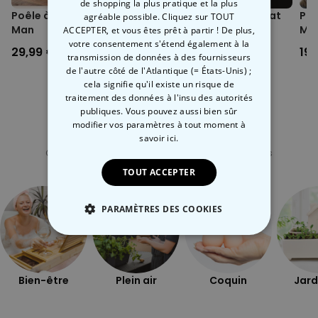
de shopping la plus pratique et la plus
Poêle à frire 3 en 1 Lazy
Salière et poivrière chat
Pas
agréable possible. Cliquez sur TOUT
Man
Mo
ACCEPTER, et vous êtes prêt à partir ! De plus,
votre consentement s'étend également à la
29,99 €
12,99 €
19,
transmission de données à des fournisseurs
de l'autre côté de l'Atlantique (= États-Unis) ;
cela signifie qu'il existe un risque de
traitement des données à l'insu des autorités
publiques. Vous pouvez aussi bien sûr
modifier vos paramètres à tout moment
à
Catégorie concernée
savoir ici.
Consultez nos autres catégories de cadeux insolites
TOUT ACCEPTER
PARAMÈTRES DES COOKIES
STRICTEMENT NÉCESSAIRE
PERFORMANCE
Bien-être
Plein air
Coquin
Jard
COMMERCIALISATION