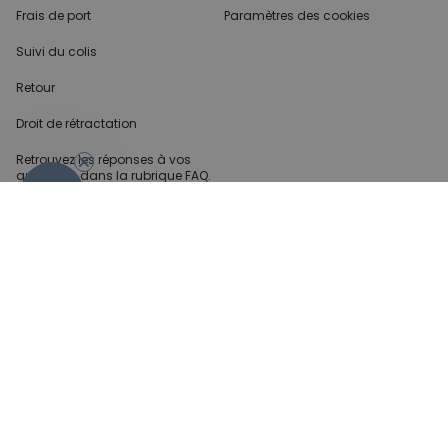
Frais de port
Paramètres des cookies
Suivi du colis
Retour
Droit de rétractation
Retrouvez les réponses
à vos
questions dans
la rubrique FAQ.
- 10%
Infos partenaires
Presse
Créateur de contenu
Demandes B2B
Méthode de paiment