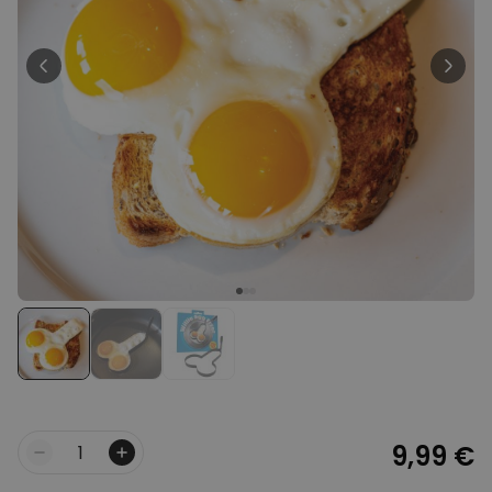
Personnalisable
Poster photo personnalisé
avec texte
plus de 400
exemplaires
29,99 €
vendus
Personnalisable
Chaussettes personnalisées
avec votre animal de
compagnie
plus de
14.000
exemplaires
19,99 €
vendus
Personnalisable
Tablier de cuisine
personnalisé Édition limitée
plus de 2.400
exemplaires
29,99 €
vendus
9,99 €
Quantité