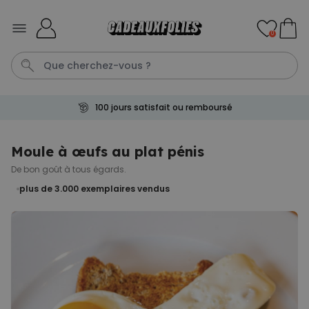
Skip to Content
0
100 jours satisfait ou remboursé
T-Shirt
Aperol
Photo Sur Plexiglas
Peignoir
Annivers
Moule à œufs au plat pénis
De bon goût à tous égards.
Personnalisable
Verre à gin personnalisé avec
plus de 3.000
exemplaires vendus
texte
plus de 9.900
exemplaires
19,99 €
vendus
Personnalisable
Chaussettes personnalisées
visage
plus de
28.500
exemplaires
19,99 €
vendus