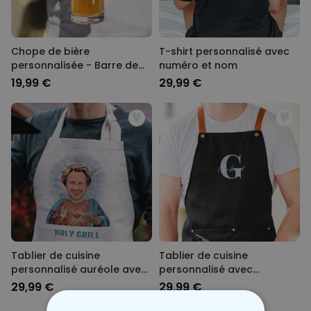
Chope de bière
T-shirt personnalisé avec
personnalisée - Barre de
numéro et nom
chargement
19,99 €
29,99 €
Tablier de cuisine
Tablier de cuisine
personnalisé auréole avec
personnalisé avec
visage et texte
monogramme
29,99 €
29,99 €