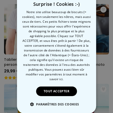
Surprise ! Cookies :-)
Notre site utilise beaucoup de biscuits (=
cookies), non seulement les nôtres, mais aussi
ceux de tiers. Ces petits fichiers texte mignons
sont nécessaires pour vous offrir l'expérience
de shopping la plus pratique et la plus
agréable possible. Cliquez sur TOUT
ACCEPTER, et vous êtes prêt à partir ! De plus,
votre consentement s'étend également à la
transmission de données à des fournisseurs
de l'autre côté de l'Atlantique (= États-Unis) ;
Tablier de cuisine
Chope de bière
cela signifie qu'il existe un risque de
personnalisé barbecue
personnalisée logo moto
traitement des données à l'insu des autorités
avec photo
publiques. Vous pouvez aussi bien sûr
29,99 €
19,99 €
modifier vos paramètres à tout moment
à
savoir ici.
TOUT ACCEPTER
PARAMÈTRES DES COOKIES