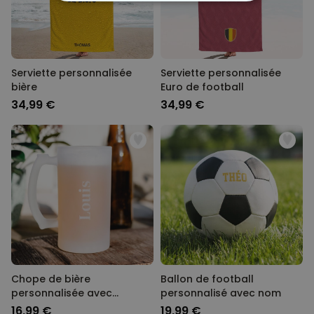
STRICTEMENT NÉCESSAIRE
PERFORMANCE
Serviette personnalisée
Serviette personnalisée
COMMERCIALISATION
bière
Euro de football
34,99 €
34,99 €
NON CLASSÉ
Chope de bière
Ballon de football
personnalisée avec
personnalisé avec nom
gravure
16,99 €
19,99 €