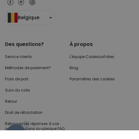
Belgique
Des questions?
À propos
Service clients
L'équipe CadeauxFolies
Méthodes de paiement?
Blog
Frais de port
Paramètres des cookies
Suivi du colis
Retour
Droit de rétractation
Retrouvez les réponses
à vos
questions dans
la rubrique FAQ.
- 10%