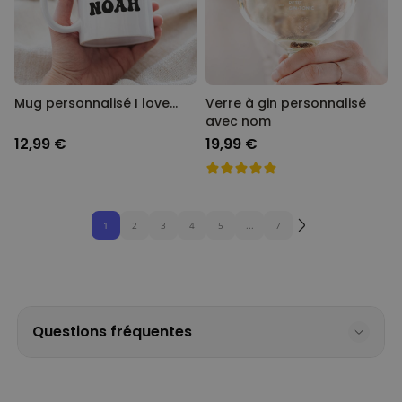
Mug personnalisé I love…
Verre à gin personnalisé
avec nom
12,99 €
19,99 €
1
2
3
4
5
...
7
Questions fréquentes