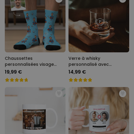
Chaussettes
Verre à whisky
personnalisées visage
personnalisé avec
motif super-héros
monogramme
19,99 €
14,99 €