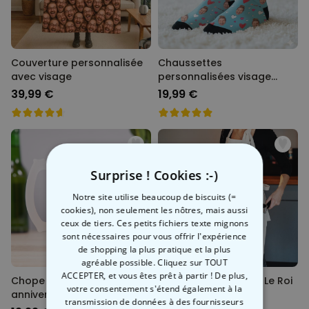
Couverture personnalisée
Chaussettes
avec visage
personnalisées visage
motifs amour
39,99 €
19,99 €
Surprise ! Cookies :-)
Notre site utilise beaucoup de biscuits (=
cookies), non seulement les nôtres, mais aussi
ceux de tiers. Ces petits fichiers texte mignons
sont nécessaires pour vous offrir l'expérience
de shopping la plus pratique et la plus
agréable possible. Cliquez sur TOUT
ACCEPTER, et vous êtes prêt à partir ! De plus,
Chope de bière
Tablier personnalisé Le Roi
votre consentement s'étend également à la
anniversaire
du BBQ
transmission de données à des fournisseurs