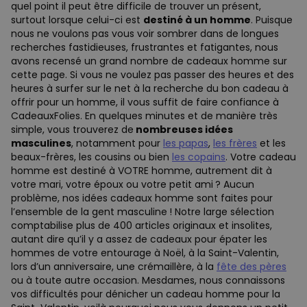
quel point il peut être difficile de trouver un présent,
surtout lorsque celui-ci est
destiné à un homme
. Puisque
nous ne voulons pas vous voir sombrer dans de longues
recherches fastidieuses, frustrantes et fatigantes, nous
avons recensé un grand nombre de cadeaux homme sur
cette page. Si vous ne voulez pas passer des heures et des
heures à surfer sur le net à la recherche du bon cadeau à
offrir pour un homme, il vous suffit de faire confiance à
CadeauxFolies. En quelques minutes et de manière très
simple, vous trouverez de
nombreuses idées
masculines
, notamment pour
les papas
,
les frères
et les
beaux-frères, les cousins ou bien
les copains
. Votre cadeau
homme est destiné à VOTRE homme, autrement dit à
votre mari, votre époux ou votre petit ami ? Aucun
problème, nos idées cadeaux homme sont faites pour
l’ensemble de la gent masculine ! Notre large sélection
comptabilise plus de 400 articles originaux et insolites,
autant dire qu’il y a assez de cadeaux pour épater les
hommes de votre entourage à Noël, à la Saint-Valentin,
lors d’un anniversaire, une crémaillère, à la
fête des pères
ou à toute autre occasion. Mesdames, nous connaissons
vos difficultés pour dénicher un cadeau homme pour la