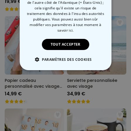
19,99 €
29,99 €
de l'autre côté de l'Atlantique (= États-Unis) ;
cela signifie qu'il existe un risque de
traitement des données à l'insu des autorités
publiques. Vous pouvez aussi bien sûr
modifier vos paramètres à tout moment
à
savoir ici.
TOUT ACCEPTER
PARAMÈTRES DES COOKIES
STRICTEMENT NÉCESSAIRE
Papier cadeau
Serviette personnalisée
personnalisé avec visage
avec visage
PERFORMANCE
et chapeau de fête
14,99 €
34,99 €
COMMERCIALISATION
NON CLASSÉ