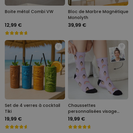
Boite métal Combi VW
Bloc de Marbre Magnétique
Monolyth
12,99 €
39,99 €
Set de 4 verres à cocktail
Chaussettes
Tiki
personnalisées visage
différents motifs
19,99 €
19,99 €