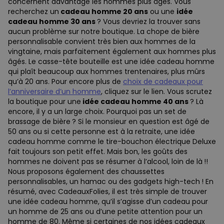
concernent davantage les hommes plus âgés. Vous
recherchez un
cadeau homme 20 ans
ou une
idée
cadeau homme 30 ans
? Vous devriez la trouver sans
aucun problème sur notre boutique. La chope de bière
personnalisable convient très bien aux hommes de la
vingtaine, mais parfaitement également aux hommes plus
âgés. Le casse-tête bouteille est une idée cadeau homme
qui plaît beaucoup aux hommes trentenaires, plus mûrs
qu’à 20 ans. Pour encore plus de
choix de cadeaux pour
l’anniversaire d’un homme
, cliquez sur le lien. Vous scrutez
la boutique pour une
idée cadeau homme 40 ans
? Là
encore, il y a un large choix. Pourquoi pas un set de
brassage de bière ? Si le monsieur en question est âgé de
50 ans ou si cette personne est à la retraite, une idée
cadeau homme comme le tire-bouchon électrique Deluxe
fait toujours son petit effet. Mais bon, les goûts des
hommes ne doivent pas se résumer à l’alcool, loin de là !!
Nous proposons également des chaussettes
personnalisables, un hamac ou des gadgets high-tech ! En
résumé, avec CadeauxFolies, il est très simple de trouver
une idée cadeau homme, qu’il s’agisse d’un cadeau pour
un homme de 25 ans ou d’une petite attention pour un
homme de 80. Même si certaines de nos idées cadeaux