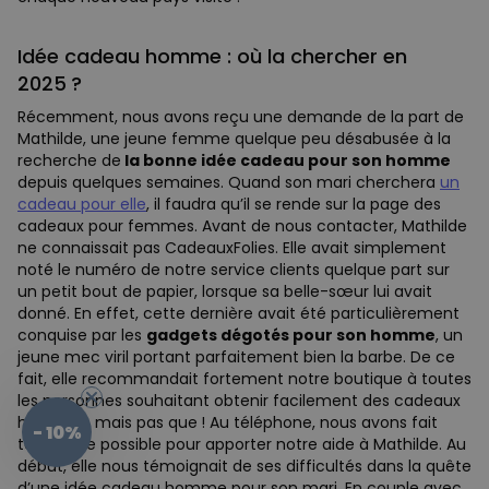
Idée cadeau homme : où la chercher en
2025 ?
Récemment, nous avons reçu une demande de la part de
Mathilde, une jeune femme quelque peu désabusée à la
recherche de
la bonne idée cadeau pour son homme
depuis quelques semaines. Quand son mari cherchera
un
cadeau pour elle
, il faudra qu’il se rende sur la page des
cadeaux pour femmes. Avant de nous contacter, Mathilde
ne connaissait pas CadeauxFolies. Elle avait simplement
noté le numéro de notre service clients quelque part sur
un petit bout de papier, lorsque sa belle-sœur lui avait
donné. En effet, cette dernière avait été particulièrement
conquise par les
gadgets dégotés pour son homme
, un
jeune mec viril portant parfaitement bien la barbe. De ce
fait, elle recommandait fortement notre boutique à toutes
les personnes souhaitant obtenir facilement des cadeaux
hommes, mais pas que ! Au téléphone, nous avons fait
- 10%
tout notre possible pour apporter notre aide à Mathilde. Au
début, elle nous témoignait de ses difficultés dans la quête
d’une idée cadeau homme pour son mari. En couple avec